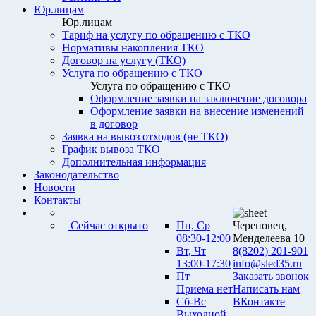
Юр.лицам
Юр.лицам
Тариф на услугу по обращению с ТКО
Нормативы накопления ТКО
Договор на услугу (ТКО)
Услуга по обращению с ТКО
Услуга по обращению с ТКО
Оформление заявки на заключение договора
Оформление заявки на внесение изменений
в договор
Заявка на вывоз отходов (не ТКО)
График вывоза ТКО
Дополнительная информация
Законодательство
Новости
Контакты
Сейчас открыто
Пн, Ср
Череповец,
08:30-12:00
Менделеева 10
Вт, Чт
8(8202) 201-901
13:00-17:30
info@sled35.ru
Пт
Заказать звонок
Приема нет
Написать нам
Сб-Вс
ВКонтакте
Выходной