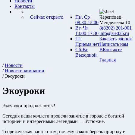
Новости
Контакты
Сейчас открыто
Пн, Ср
Череповец,
08:30-12:00
Менделеева 10
Вт, Чт
8(8202) 201-901
13:00-17:30
info@sled35.ru
Пт
Заказать звонок
Приема нет
Написать нам
Сб-Вс
ВКонтакте
Выходной
Главная
/
Новости
/
Новости компании
/ Экоуроки
Экоуроки
Экоуроки продолжаются!
Сегодня наши коллеги провели занятие в городе с богатой
историей и интересными легендами — Устюжне.
Теоретическая часть о том, почему важно беречь природу и