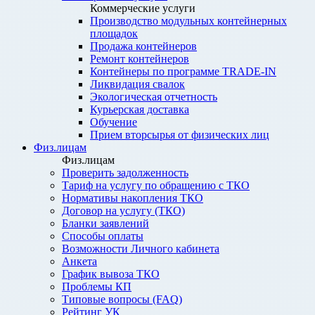
Коммерческие услуги
Производство модульных контейнерных
площадок
Продажа контейнеров
Ремонт контейнеров
Контейнеры по программе TRADE-IN
Ликвидация свалок
Экологическая отчетность
Курьерская доставка
Обучение
Прием вторсырья от физических лиц
Физ.лицам
Физ.лицам
Проверить задолженность
Тариф на услугу по обращению с ТКО
Нормативы накопления ТКО
Договор на услугу (ТКО)
Бланки заявлений
Способы оплаты
Возможности Личного кабинета
Анкета
График вывоза ТКО
Проблемы КП
Типовые вопросы (FAQ)
Рейтинг УК