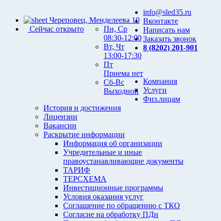
info@sled35.ru
Череповец, Менделеева 10
Вконтакте
Сейчас открыто
Пн, Ср
Написать нам
08:30-12:00
Заказать звонок
Вт, Чт
8 (8202) 201-901
13:00-17:30
Пт
Приема нет
Компания
Сб-Вс
Услуги
Выходной
Физ.лицам
История и достижения
Лицензии
Вакансии
Раскрытие информации
Информация об организации
Учредительные и иные
правоустанавливающие документы
ТАРИФ
ТЕРСХЕМА
Инвестиционные программы
Условия оказания услуг
Соглашение по обращению с ТКО
Согласие на обработку ПДн