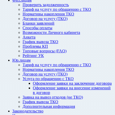
Физ.лицам
Проверить задолженность
Тариф на услугу по обращению с ТКО
Нормативы накопления ТКО
Договор на услугу (ТКО)
Бланки заявлений
Способы оплаты
Возможности Личного кабинета
Анкета
График вывоза ТКО
Проблемы КП
Типовые вопросы (FAQ)
Рейтинг УК
Юр.лицам
Тариф на услугу по обращению с ТКО
Нормативы накопления ТКО
Договор на услугу (ТКО)
Услуга по обращению с ТКО
Оформление заявки на заключение договора
Оформление заявки на внесение изменений
в договор
Заявка на вывоз отходов (не ТКО)
График вывоза ТКО
Дополнительная информация
Законодательство