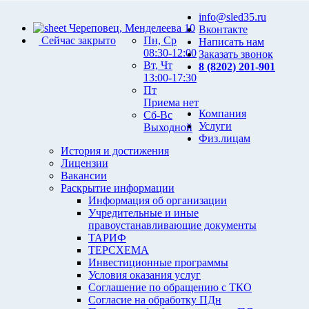
info@sled35.ru
Череповец, Менделеева 10
Вконтакте
Сейчас закрыто
Пн, Ср
Написать нам
08:30-12:00
Заказать звонок
Вт, Чт
8 (8202) 201-901
13:00-17:30
Пт
Приема нет
Компания
Сб-Вс
Услуги
Выходной
Физ.лицам
История и достижения
Лицензии
Вакансии
Раскрытие информации
Информация об организации
Учредительные и иные
правоустанавливающие документы
ТАРИФ
ТЕРСХЕМА
Инвестиционные программы
Условия оказания услуг
Соглашение по обращению с ТКО
Согласие на обработку ПДн