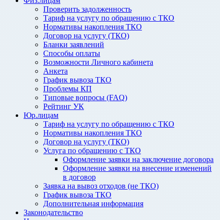
Физ.лицам
Проверить задолженность
Тариф на услугу по обращению с ТКО
Нормативы накопления ТКО
Договор на услугу (ТКО)
Бланки заявлений
Способы оплаты
Возможности Личного кабинета
Анкета
График вывоза ТКО
Проблемы КП
Типовые вопросы (FAQ)
Рейтинг УК
Юр.лицам
Тариф на услугу по обращению с ТКО
Нормативы накопления ТКО
Договор на услугу (ТКО)
Услуга по обращению с ТКО
Оформление заявки на заключение договора
Оформление заявки на внесение изменений
в договор
Заявка на вывоз отходов (не ТКО)
График вывоза ТКО
Дополнительная информация
Законодательство