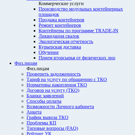
Коммерческие услуги
Производство модульных контейнерных
площадок
Продажа контейнеров
Ремонт контейнеров
Контейнеры по программе TRADE-IN
Ликвидация свалок
Экологическая отчетность
Курьерская доставка
Обучение
Прием вторсырья от физических лиц
Физ.лицам
Физ.лицам
Проверить задолженность
Тариф на услугу по обращению с ТКО
Нормативы накопления ТКО
Договор на услугу (ТКО)
Бланки заявлений
Способы оплаты
Возможности Личного кабинета
Анкета
График вывоза ТКО
Проблемы КП
Типовые вопросы (FAQ)
Рейтинг УК