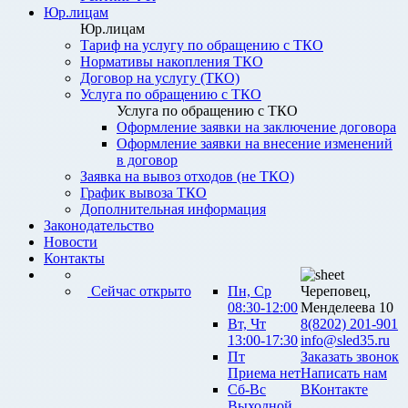
Юр.лицам
Юр.лицам
Тариф на услугу по обращению с ТКО
Нормативы накопления ТКО
Договор на услугу (ТКО)
Услуга по обращению с ТКО
Услуга по обращению с ТКО
Оформление заявки на заключение договора
Оформление заявки на внесение изменений
в договор
Заявка на вывоз отходов (не ТКО)
График вывоза ТКО
Дополнительная информация
Законодательство
Новости
Контакты
Сейчас открыто
Пн, Ср
Череповец,
08:30-12:00
Менделеева 10
Вт, Чт
8(8202) 201-901
13:00-17:30
info@sled35.ru
Пт
Заказать звонок
Приема нет
Написать нам
Сб-Вс
ВКонтакте
Выходной