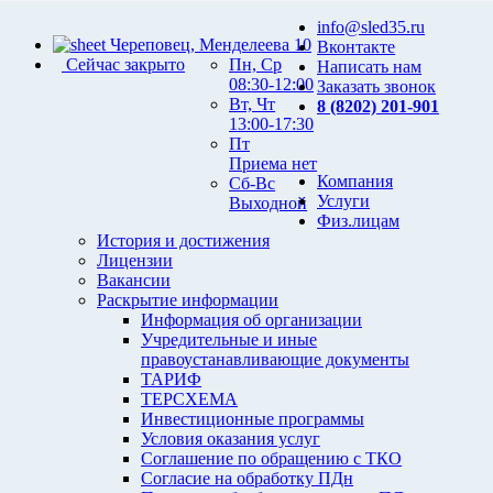
info@sled35.ru
Череповец, Менделеева 10
Вконтакте
Сейчас закрыто
Пн, Ср
Написать нам
08:30-12:00
Заказать звонок
Вт, Чт
8 (8202) 201-901
13:00-17:30
Пт
Приема нет
Компания
Сб-Вс
Услуги
Выходной
Физ.лицам
История и достижения
Лицензии
Вакансии
Раскрытие информации
Информация об организации
Учредительные и иные
правоустанавливающие документы
ТАРИФ
ТЕРСХЕМА
Инвестиционные программы
Условия оказания услуг
Соглашение по обращению с ТКО
Согласие на обработку ПДн