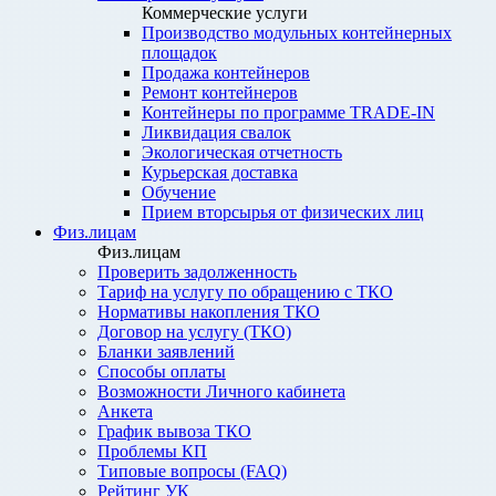
Коммерческие услуги
Производство модульных контейнерных
площадок
Продажа контейнеров
Ремонт контейнеров
Контейнеры по программе TRADE-IN
Ликвидация свалок
Экологическая отчетность
Курьерская доставка
Обучение
Прием вторсырья от физических лиц
Физ.лицам
Физ.лицам
Проверить задолженность
Тариф на услугу по обращению с ТКО
Нормативы накопления ТКО
Договор на услугу (ТКО)
Бланки заявлений
Способы оплаты
Возможности Личного кабинета
Анкета
График вывоза ТКО
Проблемы КП
Типовые вопросы (FAQ)
Рейтинг УК