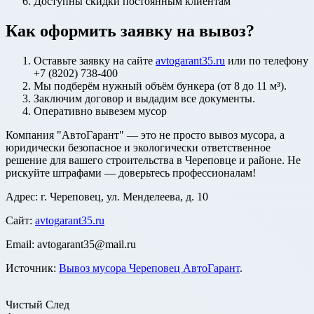
Доступны скидки постоянным клиентам
Как оформить заявку на вывоз?
Оставьте заявку на сайте
avtogarant35.ru
или по телефону
+7 (8202) 738-400
Мы подберём нужный объём бункера (от 8 до 11 м³).
Заключим договор и выдадим все документы.
Оперативно вывезем мусор
Компания "АвтоГарант" — это не просто вывоз мусора, а
юридически безопасное и экологически ответственное
решение для вашего строительства в Череповце и районе. Не
рискуйте штрафами — доверьтесь профессионалам!
Адрес: г. Череповец, ул. Менделеева, д. 10
Сайт:
avtogarant35.ru
Email: avtogarant35@mail.ru
Источник:
Вывоз мусора Череповец АвтоГарант
.
Чистый След