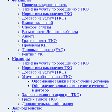
Физ.лицам
Проверить задолженность
Тариф на услугу по обращению с ТКО
Нормативы накопления ТКО
Договор на услугу (ТКО)
Бланки заявлений
Способы оплаты
Возможности Личного кабинета
Анкета
График вывоза ТКО
Проблемы КП
Типовые вопросы (FAQ)
Рейтинг УК
Юр.лицам
Тариф на услугу по обращению с ТКО
Нормативы накопления ТКО
Договор на услугу (ТКО)
Услуга по обращению с ТКО
Оформление заявки на заключение договора
Оформление заявки на внесение изменений
в договор
Заявка на вывоз отходов (не ТКО)
График вывоза ТКО
Дополнительная информация
Законодательство