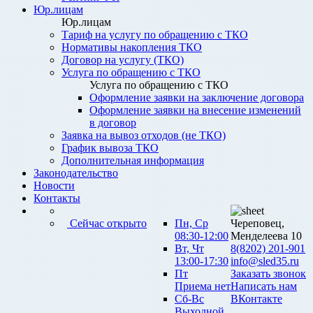
Юр.лицам
Юр.лицам
Тариф на услугу по обращению с ТКО
Нормативы накопления ТКО
Договор на услугу (ТКО)
Услуга по обращению с ТКО
Услуга по обращению с ТКО
Оформление заявки на заключение договора
Оформление заявки на внесение изменений
в договор
Заявка на вывоз отходов (не ТКО)
График вывоза ТКО
Дополнительная информация
Законодательство
Новости
Контакты
Сейчас открыто
Пн, Ср
Череповец,
08:30-12:00
Менделеева 10
Вт, Чт
8(8202) 201-901
13:00-17:30
info@sled35.ru
Пт
Заказать звонок
Приема нет
Написать нам
Сб-Вс
ВКонтакте
Выходной