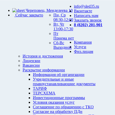
info@sled35.ru
Череповец, Менделеева 10
Вконтакте
Сейчас закрыто
Пн, Ср
Написать нам
08:30-12:00
Заказать звонок
Вт, Чт
8 (8202) 201-901
13:00-17:30
Пт
Приема нет
Компания
Сб-Вс
Услуги
Выходной
Физ.лицам
История и достижения
Лицензии
Вакансии
Раскрытие информации
Информация об организации
Учредительные и иные
правоустанавливающие документы
ТАРИФ
ТЕРСХЕМА
Инвестиционные программы
Условия оказания услуг
Соглашение по обращению с ТКО
Согласие на обработку ПДн