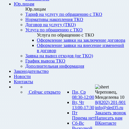
Юр.лицам
Юр.лицам
Тариф на услугу по обращению с ТКО
Нормативы накопления ТКО
Договор на услугу (ТКО)
Услуга по обращению с ТКО
Услуга по обращению с ТКО
Оформление заявки на заключение договора
Оформление заявки на внесение изменений
в договор
Заявка на вывоз отходов (не ТКО)
График вывоза ТКО
Дополнительная информация
Законодательство
Новости
Контакты
Сейчас открыто
Пн, Ср
Череповец,
08:30-12:00
Менделеева 10
Вт, Чт
8(8202) 201-901
13:00-17:30
info@sled35.ru
Пт
Заказать звонок
Приема нет
Написать нам
Сб-Вс
ВКонтакте
Выходной