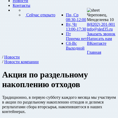
Новости
Контакты
Сейчас открыто
Пн, Ср
Череповец,
08:30-12:00
Менделеева 10
Вт, Чт
8(8202) 201-901
13:00-17:30
info@sled35.ru
Пт
Заказать звонок
Приема нет
Написать нам
Сб-Вс
ВКонтакте
Выходной
Главная
/
Новости
/
Новости компании
Акция по раздельному
накоплению отходов
Традиционно, в первую субботу каждого месяца мы участвуем
в акции по раздельному накоплению отходов и делимся
результатами сбора вторсырья, накопившегося в наших
контейнерах.