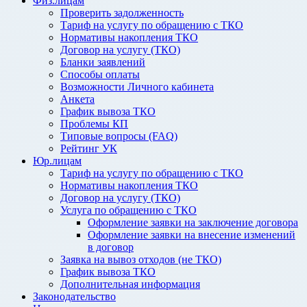
Физ.лицам
Проверить задолженность
Тариф на услугу по обращению с ТКО
Нормативы накопления ТКО
Договор на услугу (ТКО)
Бланки заявлений
Способы оплаты
Возможности Личного кабинета
Анкета
График вывоза ТКО
Проблемы КП
Типовые вопросы (FAQ)
Рейтинг УК
Юр.лицам
Тариф на услугу по обращению с ТКО
Нормативы накопления ТКО
Договор на услугу (ТКО)
Услуга по обращению с ТКО
Оформление заявки на заключение договора
Оформление заявки на внесение изменений
в договор
Заявка на вывоз отходов (не ТКО)
График вывоза ТКО
Дополнительная информация
Законодательство