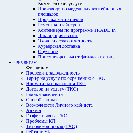
Коммерческие услуги
Производство модульных контейнерных
площадок
Продажа контейнеров
Ремонт контейнеров
Контейнеры по программе TRADE-IN
Ликвидация свалок
Экологическая отчетность
Курьерская доставка
Обучение
Прием вторсырья от физических лиц
Физ.лицам
Физ.лицам
Проверить задолженность
Тариф на услугу по обращению с ТКО
Нормативы накопления ТКО
Договор на услугу (ТКО)
Бланки заявлений
Способы оплаты
Возможности Личного кабинета
Анкета
График вывоза ТКО
Проблемы КП
Типовые вопросы (FAQ)
Рейтинг УК