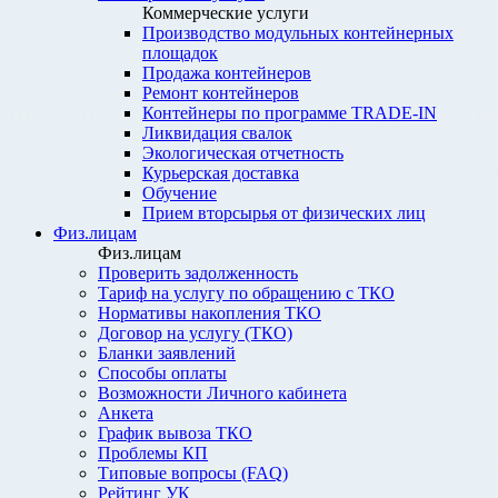
Коммерческие услуги
Производство модульных контейнерных
площадок
Продажа контейнеров
Ремонт контейнеров
Контейнеры по программе TRADE-IN
Ликвидация свалок
Экологическая отчетность
Курьерская доставка
Обучение
Прием вторсырья от физических лиц
Физ.лицам
Физ.лицам
Проверить задолженность
Тариф на услугу по обращению с ТКО
Нормативы накопления ТКО
Договор на услугу (ТКО)
Бланки заявлений
Способы оплаты
Возможности Личного кабинета
Анкета
График вывоза ТКО
Проблемы КП
Типовые вопросы (FAQ)
Рейтинг УК