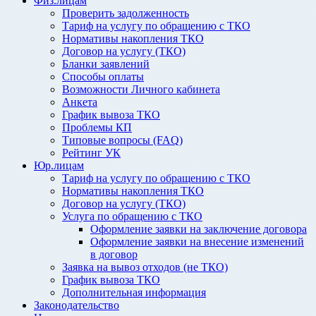
Физ.лицам
Проверить задолженность
Тариф на услугу по обращению с ТКО
Нормативы накопления ТКО
Договор на услугу (ТКО)
Бланки заявлений
Способы оплаты
Возможности Личного кабинета
Анкета
График вывоза ТКО
Проблемы КП
Типовые вопросы (FAQ)
Рейтинг УК
Юр.лицам
Тариф на услугу по обращению с ТКО
Нормативы накопления ТКО
Договор на услугу (ТКО)
Услуга по обращению с ТКО
Оформление заявки на заключение договора
Оформление заявки на внесение изменений
в договор
Заявка на вывоз отходов (не ТКО)
График вывоза ТКО
Дополнительная информация
Законодательство