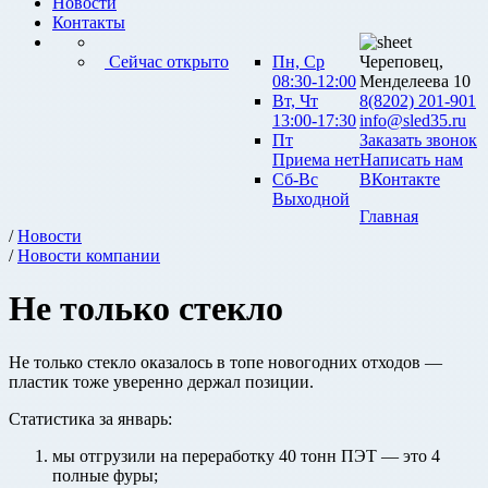
Новости
Контакты
Сейчас открыто
Пн, Ср
Череповец,
08:30-12:00
Менделеева 10
Вт, Чт
8(8202) 201-901
13:00-17:30
info@sled35.ru
Пт
Заказать звонок
Приема нет
Написать нам
Сб-Вс
ВКонтакте
Выходной
Главная
/
Новости
/
Новости компании
Не только стекло
Не только стекло оказалось в топе новогодних отходов —
пластик тоже уверенно держал позиции.
Статистика за январь:
мы отгрузили на переработку 40 тонн ПЭТ — это 4
полные фуры;