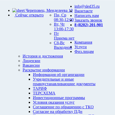
info@sled35.ru
Череповец, Менделеева 10
Вконтакте
Сейчас открыто
Пн, Ср
Написать нам
08:30-12:00
Заказать звонок
Вт, Чт
8 (8202) 201-901
13:00-17:30
Пт
Приема нет
Компания
Сб-Вс
Услуги
Выходной
Физ.лицам
История и достижения
Лицензии
Вакансии
Раскрытие информации
Информация об организации
Учредительные и иные
правоустанавливающие документы
ТАРИФ
ТЕРСХЕМА
Инвестиционные программы
Условия оказания услуг
Соглашение по обращению с ТКО
Согласие на обработку ПДн