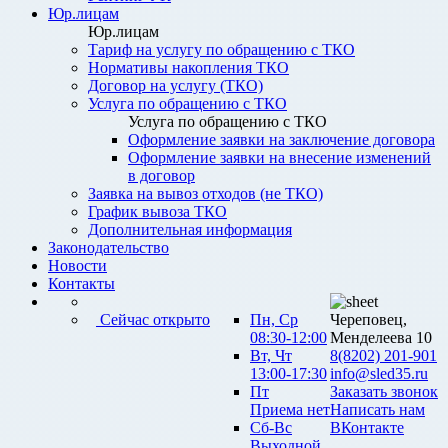
Юр.лицам
Юр.лицам
Тариф на услугу по обращению с ТКО
Нормативы накопления ТКО
Договор на услугу (ТКО)
Услуга по обращению с ТКО
Услуга по обращению с ТКО
Оформление заявки на заключение договора
Оформление заявки на внесение изменений
в договор
Заявка на вывоз отходов (не ТКО)
График вывоза ТКО
Дополнительная информация
Законодательство
Новости
Контакты
Сейчас открыто
Пн, Ср
Череповец,
08:30-12:00
Менделеева 10
Вт, Чт
8(8202) 201-901
13:00-17:30
info@sled35.ru
Пт
Заказать звонок
Приема нет
Написать нам
Сб-Вс
ВКонтакте
Выходной