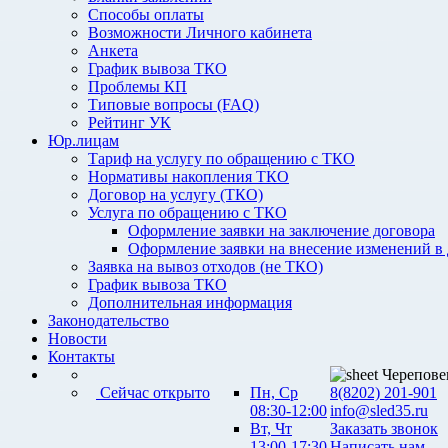
Способы оплаты
Возможности Личного кабинета
Анкета
График вывоза ТКО
Проблемы КП
Типовые вопросы (FAQ)
Рейтинг УК
Юр.лицам
Тариф на услугу по обращению с ТКО
Нормативы накопления ТКО
Договор на услугу (ТКО)
Услуга по обращению с ТКО
Оформление заявки на заключение договора
Оформление заявки на внесение изменений в
Заявка на вывоз отходов (не ТКО)
График вывоза ТКО
Дополнительная информация
Законодательство
Новости
Контакты
Черепове
Сейчас открыто
Пн, Ср
8(8202) 201-901
08:30-12:00
info@sled35.ru
Вт, Чт
Заказать звонок
13:00-17:30
Написать нам