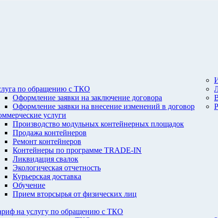
И
слуга по обращению с ТКО
Оформление заявки на заключение договора
Оформление заявки на внесение изменений в договор
оммерческие услуги
Производство модульных контейнерных площадок
Продажа контейнеров
Ремонт контейнеров
Контейнеры по программе TRADE-IN
Ликвидация свалок
Экологическая отчетность
Курьерская доставка
Обучение
Прием вторсырья от физических лиц
ариф на услугу по обращению с ТКО