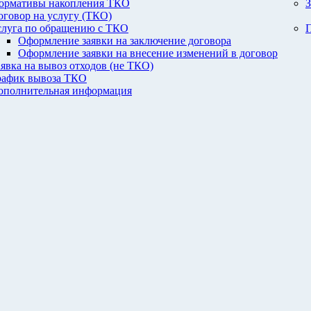
ормативы накопления ТКО
З
оговор на услугу (ТКО)
слуга по обращению с ТКО
П
Оформление заявки на заключение договора
Оформление заявки на внесение изменений в договор
аявка на вывоз отходов (не ТКО)
рафик вывоза ТКО
ополнительная информация