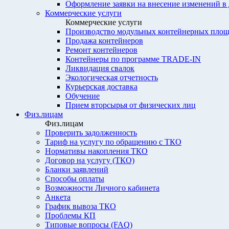
Оформление заявки на внесение изменений в
Коммерческие услуги
Коммерческие услуги
Производство модульных контейнерных площ
Продажа контейнеров
Ремонт контейнеров
Контейнеры по программе TRADE-IN
Ликвидация свалок
Экологическая отчетность
Курьерская доставка
Обучение
Прием вторсырья от физических лиц
Физ.лицам
Физ.лицам
Проверить задолженность
Тариф на услугу по обращению с ТКО
Нормативы накопления ТКО
Договор на услугу (ТКО)
Бланки заявлений
Способы оплаты
Возможности Личного кабинета
Анкета
График вывоза ТКО
Проблемы КП
Типовые вопросы (FAQ)