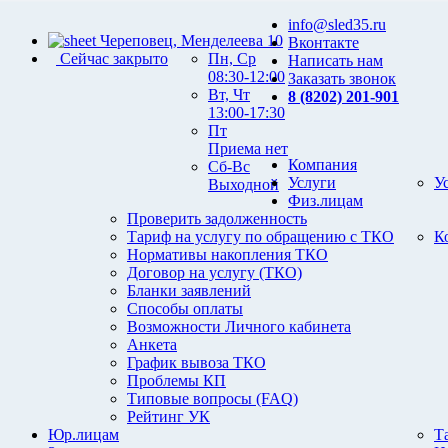
info@sled35.ru
Череповец, Менделеева 10
Вконтакте
Сейчас закрыто
Пн, Ср
Написать нам
08:30-12:00
Заказать звонок
Вт, Чт
8 (8202) 201-901
13:00-17:30
Пт
Приема нет
Компания
Сб-Вс
Услуги
У
Выходной
Физ.лицам
Проверить задолженность
Тариф на услугу по обращению с ТКО
К
Нормативы накопления ТКО
Договор на услугу (ТКО)
Бланки заявлений
Способы оплаты
Возможности Личного кабинета
Анкета
График вывоза ТКО
Проблемы КП
Типовые вопросы (FAQ)
Рейтинг УК
Юр.лицам
Т