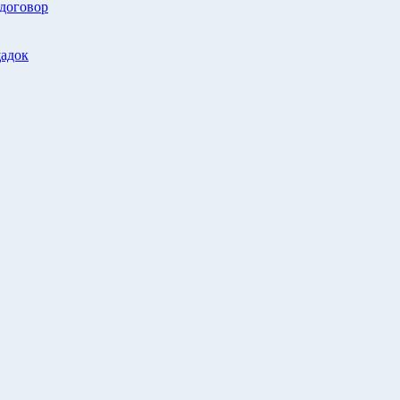
 договор
адок