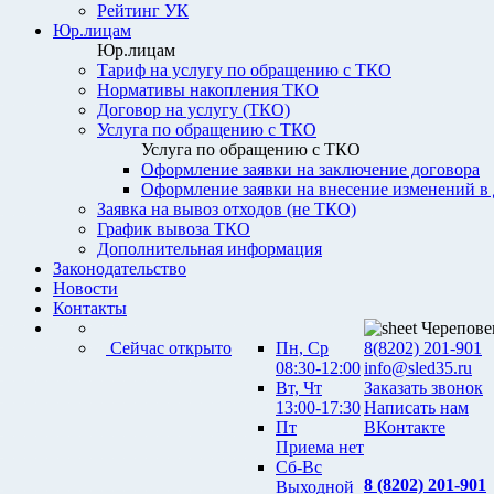
Рейтинг УК
Юр.лицам
Юр.лицам
Тариф на услугу по обращению с ТКО
Нормативы накопления ТКО
Договор на услугу (ТКО)
Услуга по обращению с ТКО
Услуга по обращению с ТКО
Оформление заявки на заключение договора
Оформление заявки на внесение изменений в
Заявка на вывоз отходов (не ТКО)
График вывоза ТКО
Дополнительная информация
Законодательство
Новости
Контакты
Черепове
Сейчас открыто
Пн, Ср
8(8202) 201-901
08:30-12:00
info@sled35.ru
Вт, Чт
Заказать звонок
13:00-17:30
Написать нам
Пт
ВКонтакте
Приема нет
Сб-Вс
8 (8202) 201-901
Выходной