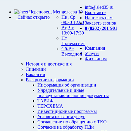
info@sled35.ru
Череповец, Менделеева 10
Вконтакте
Сейчас открыто
Пн, Ср
Написать нам
08:30-12:00
Заказать звонок
Вт, Чт
8 (8202) 201-901
13:00-17:30
Пт
Приема нет
Компания
Сб-Вс
Услуги
Выходной
Физ.лицам
История и достижения
Лицензии
Вакансии
Раскрытие информации
Информация об организации
Учредительные и иные
правоустанавливающие документы
ТАРИФ
ТЕРСХЕМА
Инвестиционные программы
Условия оказания услуг
Соглашение по обращению с ТКО
Согласие на обработку ПДн