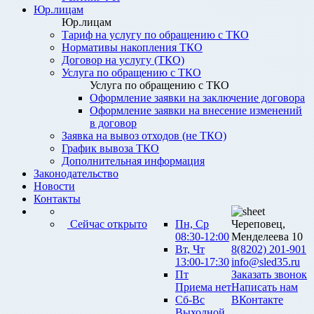
Юр.лицам
Юр.лицам
Тариф на услугу по обращению с ТКО
Нормативы накопления ТКО
Договор на услугу (ТКО)
Услуга по обращению с ТКО
Услуга по обращению с ТКО
Оформление заявки на заключение договора
Оформление заявки на внесение изменений
в договор
Заявка на вывоз отходов (не ТКО)
График вывоза ТКО
Дополнительная информация
Законодательство
Новости
Контакты
Сейчас открыто
Пн, Ср
Череповец,
08:30-12:00
Менделеева 10
Вт, Чт
8(8202) 201-901
13:00-17:30
info@sled35.ru
Пт
Заказать звонок
Приема нет
Написать нам
Сб-Вс
ВКонтакте
Выходной