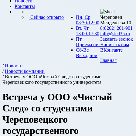
Новости
Контакты
Сейчас открыто
Пн, Ср
Череповец,
08:30-12:00
Менделеева 10
Вт, Чт
8(8202) 201-901
13:00-17:30
info@sled35.ru
Пт
Заказать звонок
Приема нет
Написать нам
Сб-Вс
ВКонтакте
Выходной
Главная
/
Новости
/
Новости компании
/ Встреча у ООО «Чистый След» со студентами
Череповецкого государственного университета
Встреча у ООО «Чистый
След» со студентами
Череповецкого
государственного