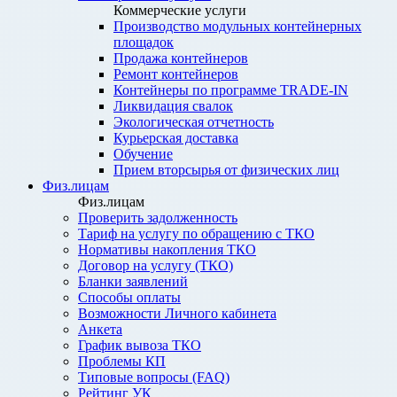
Коммерческие услуги
Производство модульных контейнерных
площадок
Продажа контейнеров
Ремонт контейнеров
Контейнеры по программе TRADE-IN
Ликвидация свалок
Экологическая отчетность
Курьерская доставка
Обучение
Прием вторсырья от физических лиц
Физ.лицам
Физ.лицам
Проверить задолженность
Тариф на услугу по обращению с ТКО
Нормативы накопления ТКО
Договор на услугу (ТКО)
Бланки заявлений
Способы оплаты
Возможности Личного кабинета
Анкета
График вывоза ТКО
Проблемы КП
Типовые вопросы (FAQ)
Рейтинг УК