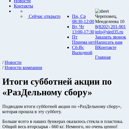
Новости
Контакты
Сейчас открыто
Пн, Ср
Череповец,
08:30-12:00
Менделеева 10
Вт, Чт
8(8202) 201-901
13:00-17:30
info@sled35.ru
Пт
Заказать звонок
Приема нет
Написать нам
Сб-Вс
ВКонтакте
Выходной
Главная
/
Новости
/
Новости компании
Итоги субботней акции по
«РазДельному сбору»
Подводим итоги субботней акции по «РазДельному сбору»,
которая прошла в эту субботу.
Больше всего в наших бункерах оказалось стекла и пластика.
Общий весь вторсырья - 660 кг. Немного, но очень ценно!