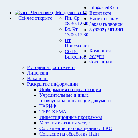
info@sled35.ru
Череповец, Менделеева 10
Вконтакте
Сейчас открыто
Пн, Ср
Написать нам
08:30-12:00
Заказать звонок
Вт, Чт
8 (8202) 201-901
13:00-17:30
Пт
Приема нет
Компания
Сб-Вс
Услуги
Выходной
Физ.лицам
История и достижения
Лицензии
Вакансии
Раскрытие информации
Информация об организации
Учредительные и иные
правоустанавливающие документы
ТАРИФ
ТЕРСХЕМА
Инвестиционные программы
Условия оказания услуг
Соглашение по обращению с ТКО
Согласие на обработку ПДн