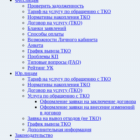
Физ.лицам
Проверить задолженность
Тариф на услугу по обращению с ТКО
Нормативы накопления ТКО
Договор на услугу (ТКО)
Бланки заявлений
Способы оплаты
Возможности Личного кабинета
Анкета
График вывоза ТКО
Проблемы КП
Типовые вопросы (FAQ)
Рейтинг УК
Юр.лицам
Тариф на услугу по обращению с ТКО
Нормативы накопления ТКО
Договор на услугу (ТКО)
Услуга по обращению с ТКО
Оформление заявки на заключение договора
Оформление заявки на внесение изменений
в договор
Заявка на вывоз отходов (не ТКО)
График вывоза ТКО
Дополнительная информация
Законодательство