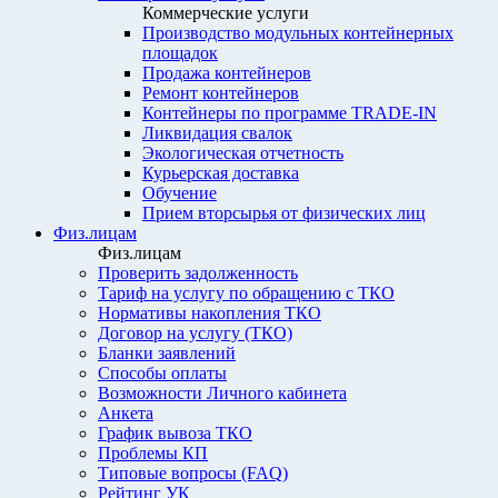
Коммерческие услуги
Производство модульных контейнерных
площадок
Продажа контейнеров
Ремонт контейнеров
Контейнеры по программе TRADE-IN
Ликвидация свалок
Экологическая отчетность
Курьерская доставка
Обучение
Прием вторсырья от физических лиц
Физ.лицам
Физ.лицам
Проверить задолженность
Тариф на услугу по обращению с ТКО
Нормативы накопления ТКО
Договор на услугу (ТКО)
Бланки заявлений
Способы оплаты
Возможности Личного кабинета
Анкета
График вывоза ТКО
Проблемы КП
Типовые вопросы (FAQ)
Рейтинг УК