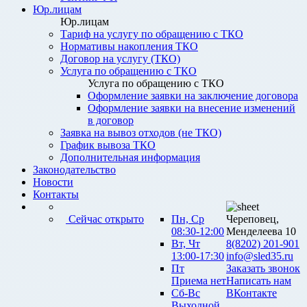
Юр.лицам
Юр.лицам
Тариф на услугу по обращению с ТКО
Нормативы накопления ТКО
Договор на услугу (ТКО)
Услуга по обращению с ТКО
Услуга по обращению с ТКО
Оформление заявки на заключение договора
Оформление заявки на внесение изменений
в договор
Заявка на вывоз отходов (не ТКО)
График вывоза ТКО
Дополнительная информация
Законодательство
Новости
Контакты
Сейчас открыто
Пн, Ср
Череповец,
08:30-12:00
Менделеева 10
Вт, Чт
8(8202) 201-901
13:00-17:30
info@sled35.ru
Пт
Заказать звонок
Приема нет
Написать нам
Сб-Вс
ВКонтакте
Выходной