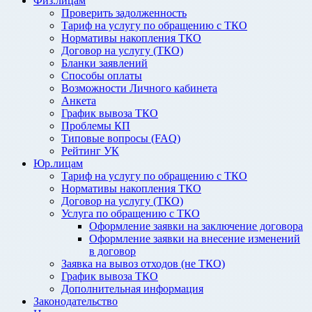
Физ.лицам
Проверить задолженность
Тариф на услугу по обращению с ТКО
Нормативы накопления ТКО
Договор на услугу (ТКО)
Бланки заявлений
Способы оплаты
Возможности Личного кабинета
Анкета
График вывоза ТКО
Проблемы КП
Типовые вопросы (FAQ)
Рейтинг УК
Юр.лицам
Тариф на услугу по обращению с ТКО
Нормативы накопления ТКО
Договор на услугу (ТКО)
Услуга по обращению с ТКО
Оформление заявки на заключение договора
Оформление заявки на внесение изменений
в договор
Заявка на вывоз отходов (не ТКО)
График вывоза ТКО
Дополнительная информация
Законодательство