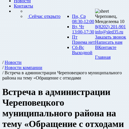
Новости
Контакты
Сейчас открыто
Пн, Ср
Череповец,
08:30-12:00
Менделеева 10
Вт, Чт
8(8202) 201-901
13:00-17:30
info@sled35.ru
Пт
Заказать звонок
Приема нет
Написать нам
Сб-Вс
ВКонтакте
Выходной
Главная
/
Новости
/
Новости компании
/ Встреча в администрации Череповецкого муниципального
района на тему «Обращение с отходами
Встреча в администрации
Череповецкого
муниципального района на
тему «Обращение с отходами