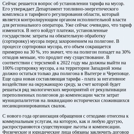
Сейчас решается вопрос об установлении тарифа на мусор.
Его утверждает Департамент топливно-энергетического
комплекса и тарифного регулирования области, который
является контролирующим органом исполнительной власти
для регионального оператора. Уже сейчас очевидно, что тариф
изменится. В него войдут платежи, установленные
государством: затраты на обязательную обработку
(сортировку) мусора перед захоронением на полигоне. В
процессе сортировки мусора, его объем сокращается
примерно на 30 %, это значит, что на полигон попадет на 30%
отходов меньше, что продлит ему существование. В
соответствии с терсхемой к 2022 году мы должны выйти на
100% сортировку мусора, а на территории Западной зоны
должно остаться только два полигона в Вытегре и Череповце.
Еще одна новая составляющая тарифа - плата за негативное
воздействие на окружающую среду, за счет которой будет
решаться ряд экологических мероприятий от рекультивации
переполненных полигонов до компенсации части затрат
муниципалитетов на ликвидацию исторически сложившихся
несанкционированных свалок.
С нового года организация обращения с отходами отнесена к
коммунальным услугам, на которую, как и любую другую,
распространяются существующие льготы и компенсации.
Физические и юридические лица обязаны заключить договор