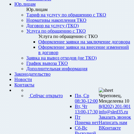
Юр.лицам
Юр.лицам
Тариф на услугу по обращению с ТКО
Нормативы накопления ТКО
Договор на услугу (ТКО)
Услуга по обращению с ТКО
Услуга по обращению с ТКО
Оформление заявки на заключение договора
Оформление заявки на внесение изменений
в договор
Заявка на вывоз отходов (не ТКО)
График вывоза ТКО
Дополнительная информация
Законодательство
Новости
Контакты
Сейчас открыто
Пн, Ср
Череповец,
08:30-12:00
Менделеева 10
Вт, Чт
8(8202) 201-901
13:00-17:30
info@sled35.ru
Пт
Заказать звонок
Приема нет
Написать нам
Сб-Вс
ВКонтакте
Выходной