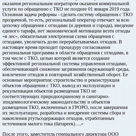
оказания региональным оператором оказания коммунальной
услуги по обращению с ТКО не позднее 01 января 2019 года.
Основная задача реформы - сделать систему обращения с ТКО
прозрачной, то есть, региональный оператор отвечает за всю
цепочку обращения с отходами (и деревни и города), введение
единого тарифа, нет экономической мотивации везти отходы
«в лес», обязательная электронная схема обращения с
отходами, увеличить долю перерабатываемых отходов. В
настоящее время проходит процедуру согласования
региональная программа в области обращения с отходами, в
том числе с ТКО, целью которой является создание
эффективной региональной системы управления отходами,
обеспечивающей снижение загрязнения окружающей среды,
вовлечение отходов в повторный хозяйственный оборот. Ее
основные мероприятия: строительство и реконструкция
объектов обращения с ТКО, вывод из эксплуатации и
рекультивация объектов размещения ТКО не
соответствующих природоохранному и санитарно-
эпидемиологическому законодательству и объектов
размещения ТКО, включенных в ГРОРО, после завершения
их эксплуатации, разработка и внедрение системы сбора и
накопления ртутьсодержащих отходов, отработанных
источников малого тока (батареек)….»
После этого, заместитель генерального директора ООО