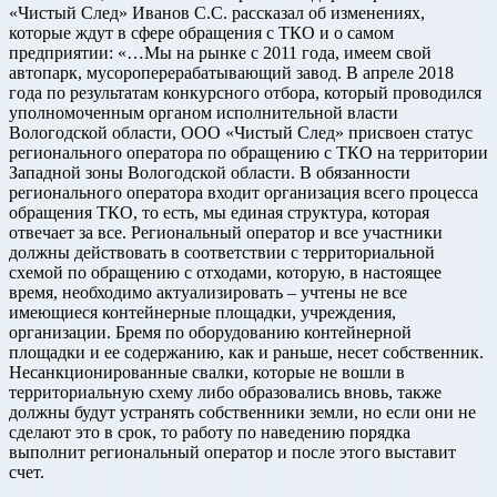
«Чистый След» Иванов С.С. рассказал об изменениях,
которые ждут в сфере обращения с ТКО и о самом
предприятии: «…Мы на рынке с 2011 года, имеем свой
автопарк, мусороперерабатывающий завод. В апреле 2018
года по результатам конкурсного отбора, который проводился
уполномоченным органом исполнительной власти
Вологодской области, ООО «Чистый След» присвоен статус
регионального оператора по обращению с ТКО на территории
Западной зоны Вологодской области. В обязанности
регионального оператора входит организация всего процесса
обращения ТКО, то есть, мы единая структура, которая
отвечает за все. Региональный оператор и все участники
должны действовать в соответствии с территориальной
схемой по обращению с отходами, которую, в настоящее
время, необходимо актуализировать – учтены не все
имеющиеся контейнерные площадки, учреждения,
организации. Бремя по оборудованию контейнерной
площадки и ее содержанию, как и раньше, несет собственник.
Несанкционированные свалки, которые не вошли в
территориальную схему либо образовались вновь, также
должны будут устранять собственники земли, но если они не
сделают это в срок, то работу по наведению порядка
выполнит региональный оператор и после этого выставит
счет.