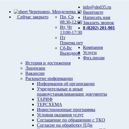
info@sled35.ru
Череповец, Менделеева 10
Вконтакте
Сейчас закрыто
Пн, Ср
Написать нам
08:30-12:00
Заказать звонок
Вт, Чт
8 (8202) 201-901
13:00-17:30
Пт
Приема нет
Компания
Сб-Вс
Услуги
Выходной
Физ.лицам
История и достижения
Лицензии
Вакансии
Раскрытие информации
Информация об организации
Учредительные и иные
правоустанавливающие документы
ТАРИФ
ТЕРСХЕМА
Инвестиционные программы
Условия оказания услуг
Соглашение по обращению с ТКО
Согласие на обработку ПДн