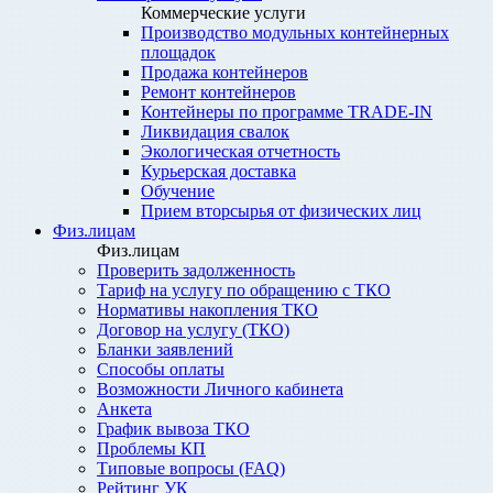
Коммерческие услуги
Производство модульных контейнерных
площадок
Продажа контейнеров
Ремонт контейнеров
Контейнеры по программе TRADE-IN
Ликвидация свалок
Экологическая отчетность
Курьерская доставка
Обучение
Прием вторсырья от физических лиц
Физ.лицам
Физ.лицам
Проверить задолженность
Тариф на услугу по обращению с ТКО
Нормативы накопления ТКО
Договор на услугу (ТКО)
Бланки заявлений
Способы оплаты
Возможности Личного кабинета
Анкета
График вывоза ТКО
Проблемы КП
Типовые вопросы (FAQ)
Рейтинг УК