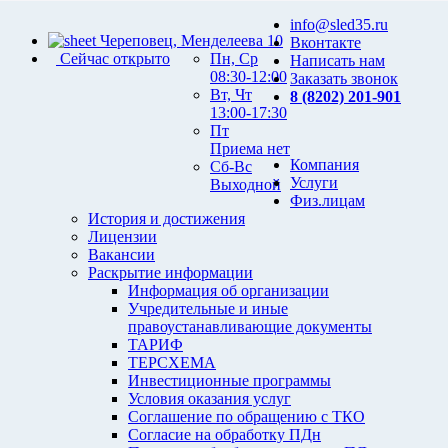
info@sled35.ru
Череповец, Менделеева 10
Вконтакте
Сейчас открыто
Пн, Ср
Написать нам
08:30-12:00
Заказать звонок
Вт, Чт
8 (8202) 201-901
13:00-17:30
Пт
Приема нет
Компания
Сб-Вс
Услуги
Выходной
Физ.лицам
История и достижения
Лицензии
Вакансии
Раскрытие информации
Информация об организации
Учредительные и иные
правоустанавливающие документы
ТАРИФ
ТЕРСХЕМА
Инвестиционные программы
Условия оказания услуг
Соглашение по обращению с ТКО
Согласие на обработку ПДн