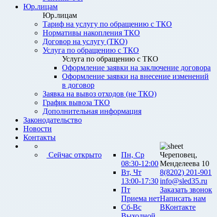
Юр.лицам
Юр.лицам
Тариф на услугу по обращению с ТКО
Нормативы накопления ТКО
Договор на услугу (ТКО)
Услуга по обращению с ТКО
Услуга по обращению с ТКО
Оформление заявки на заключение договора
Оформление заявки на внесение изменений
в договор
Заявка на вывоз отходов (не ТКО)
График вывоза ТКО
Дополнительная информация
Законодательство
Новости
Контакты
Сейчас открыто
Пн, Ср
Череповец,
08:30-12:00
Менделеева 10
Вт, Чт
8(8202) 201-901
13:00-17:30
info@sled35.ru
Пт
Заказать звонок
Приема нет
Написать нам
Сб-Вс
ВКонтакте
Выходной