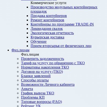
Коммерческие услуги
Производство модульных контейнерных
площадок
Продажа контейнеров
Ремонт контейнеров
Контейнеры по программе TRADE-IN
Ликвидация свалок
Экологическая отчетность
Курьерская доставка
Обучение
Прием вторсырья от физических лиц
Физ.лицам
Физ.лицам
Проверить задолженность
Тариф на услугу по обращению с ТКО
Нормативы накопления ТКО
Договор на услугу (ТКО)
Бланки заявлений
Способы оплаты
Возможности Личного кабинета
Анкета
График вывоза ТКО
Проблемы КП
Типовые вопросы (FAQ)
Рейтинг УК