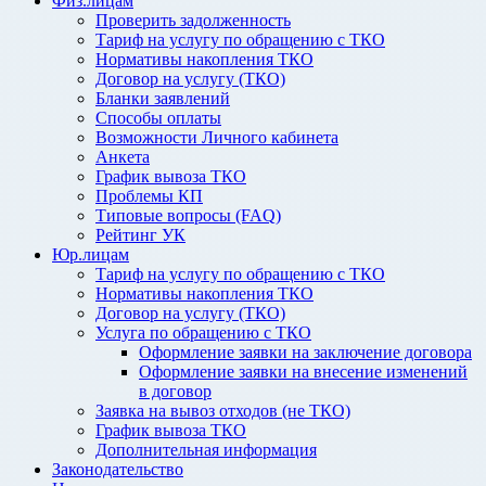
Физ.лицам
Проверить задолженность
Тариф на услугу по обращению с ТКО
Нормативы накопления ТКО
Договор на услугу (ТКО)
Бланки заявлений
Способы оплаты
Возможности Личного кабинета
Анкета
График вывоза ТКО
Проблемы КП
Типовые вопросы (FAQ)
Рейтинг УК
Юр.лицам
Тариф на услугу по обращению с ТКО
Нормативы накопления ТКО
Договор на услугу (ТКО)
Услуга по обращению с ТКО
Оформление заявки на заключение договора
Оформление заявки на внесение изменений
в договор
Заявка на вывоз отходов (не ТКО)
График вывоза ТКО
Дополнительная информация
Законодательство