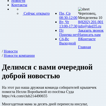
Новости
Контакты
Сейчас открыто
Пн, Ср
Череповец,
08:30-12:00
Менделеева 10
Вт, Чт
8(8202) 201-901
13:00-17:30
info@sled35.ru
Пт
Заказать звонок
Приема нет
Написать нам
Сб-Вс
ВКонтакте
Выходной
Главная
/
Новости
/
Новости компании
Делимся с вами очередной
доброй новостью
На этот раз наша дружная команда собирателей крышечек
помогла Нелли Воробьевой из посёлка Суда
https://vk.com/club214490655
Многодетная мама за десять дней перенесла инсульт,