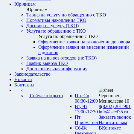
Юр.лицам
Юр.лицам
Тариф на услугу по обращению с ТКО
Нормативы накопления ТКО
Договор на услугу (ТКО)
Услуга по обращению с ТКО
Услуга по обращению с ТКО
Оформление заявки на заключение договора
Оформление заявки на внесение изменений
в договор
Заявка на вывоз отходов (не ТКО)
График вывоза ТКО
Дополнительная информация
Законодательство
Новости
Контакты
Сейчас открыто
Пн, Ср
Череповец,
08:30-12:00
Менделеева 10
Вт, Чт
8(8202) 201-901
13:00-17:30
info@sled35.ru
Пт
Заказать звонок
Приема нет
Написать нам
Сб-Вс
ВКонтакте
Выходной