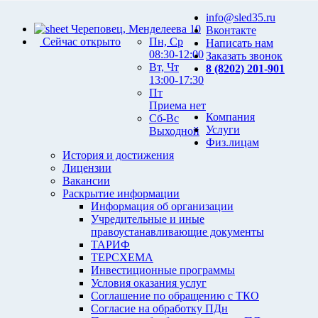
info@sled35.ru
Череповец, Менделеева 10
Вконтакте
Сейчас открыто
Пн, Ср
Написать нам
08:30-12:00
Заказать звонок
Вт, Чт
8 (8202) 201-901
13:00-17:30
Пт
Приема нет
Компания
Сб-Вс
Услуги
Выходной
Физ.лицам
История и достижения
Лицензии
Вакансии
Раскрытие информации
Информация об организации
Учредительные и иные
правоустанавливающие документы
ТАРИФ
ТЕРСХЕМА
Инвестиционные программы
Условия оказания услуг
Соглашение по обращению с ТКО
Согласие на обработку ПДн