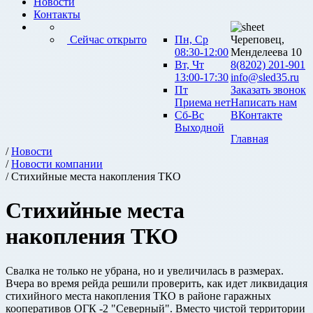
Новости
Контакты
Сейчас открыто
Пн, Ср
Череповец,
08:30-12:00
Менделеева 10
Вт, Чт
8(8202) 201-901
13:00-17:30
info@sled35.ru
Пт
Заказать звонок
Приема нет
Написать нам
Сб-Вс
ВКонтакте
Выходной
Главная
/
Новости
/
Новости компании
/ Стихийные места накопления ТКО
Стихийные места
накопления ТКО
Свалка не только не убрана, но и увеличилась в размерах.
Вчера во время рейда решили проверить, как идет ликвидация
стихийного места накопления ТКО в районе гаражных
кооперативов ОГК -2 "Северный". Вместо чистой территории