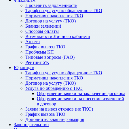
Физ.лицам
Проверить задолженность
Тариф на услугу по обращению с ТКО
Нормативы накопления ТКО
Договор на услугу (ТКО)
Бланки заявлений
Способы оплаты
Возможности Личного кабинета
Анкета
График вывоза ТКО
Проблемы КП
Типовые вопросы (FAQ)
Рейтинг УК
Юр.лицам
Тариф на услугу по обращению с ТКО
Нормативы накопления ТКО
Договор на услугу (ТКО)
Услуга по обращению с ТКО
Оформление заявки на заключение договора
Оформление заявки на внесение изменений
в договор
Заявка на вывоз отходов (не ТКО)
График вывоза ТКО
Дополнительная информация
Законодательство