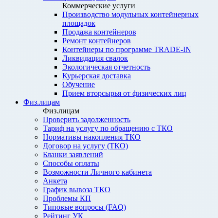
Коммерческие услуги
Производство модульных контейнерных
площадок
Продажа контейнеров
Ремонт контейнеров
Контейнеры по программе TRADE-IN
Ликвидация свалок
Экологическая отчетность
Курьерская доставка
Обучение
Прием вторсырья от физических лиц
Физ.лицам
Физ.лицам
Проверить задолженность
Тариф на услугу по обращению с ТКО
Нормативы накопления ТКО
Договор на услугу (ТКО)
Бланки заявлений
Способы оплаты
Возможности Личного кабинета
Анкета
График вывоза ТКО
Проблемы КП
Типовые вопросы (FAQ)
Рейтинг УК