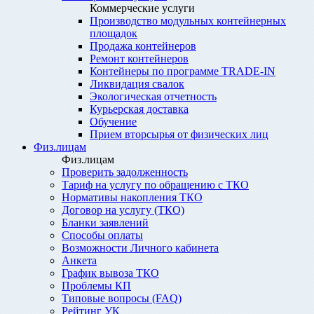
Коммерческие услуги
Производство модульных контейнерных
площадок
Продажа контейнеров
Ремонт контейнеров
Контейнеры по программе TRADE-IN
Ликвидация свалок
Экологическая отчетность
Курьерская доставка
Обучение
Прием вторсырья от физических лиц
Физ.лицам
Физ.лицам
Проверить задолженность
Тариф на услугу по обращению с ТКО
Нормативы накопления ТКО
Договор на услугу (ТКО)
Бланки заявлений
Способы оплаты
Возможности Личного кабинета
Анкета
График вывоза ТКО
Проблемы КП
Типовые вопросы (FAQ)
Рейтинг УК