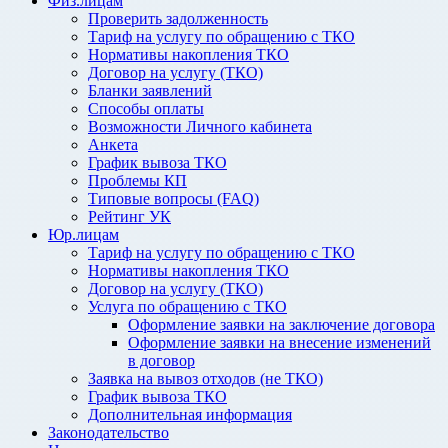
Физ.лицам
Проверить задолженность
Тариф на услугу по обращению с ТКО
Нормативы накопления ТКО
Договор на услугу (ТКО)
Бланки заявлений
Способы оплаты
Возможности Личного кабинета
Анкета
График вывоза ТКО
Проблемы КП
Типовые вопросы (FAQ)
Рейтинг УК
Юр.лицам
Тариф на услугу по обращению с ТКО
Нормативы накопления ТКО
Договор на услугу (ТКО)
Услуга по обращению с ТКО
Оформление заявки на заключение договора
Оформление заявки на внесение изменений
в договор
Заявка на вывоз отходов (не ТКО)
График вывоза ТКО
Дополнительная информация
Законодательство