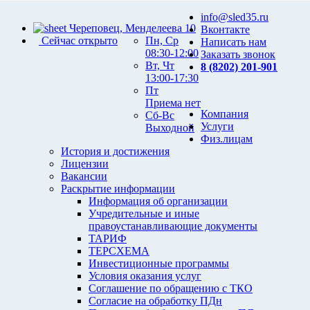
info@sled35.ru
Череповец, Менделеева 10
Вконтакте
Сейчас открыто
Пн, Ср
Написать нам
08:30-12:00
Заказать звонок
Вт, Чт
8 (8202) 201-901
13:00-17:30
Пт
Приема нет
Компания
Сб-Вс
Услуги
Выходной
Физ.лицам
История и достижения
Лицензии
Вакансии
Раскрытие информации
Информация об организации
Учредительные и иные
правоустанавливающие документы
ТАРИФ
ТЕРСХЕМА
Инвестиционные программы
Условия оказания услуг
Соглашение по обращению с ТКО
Согласие на обработку ПДн