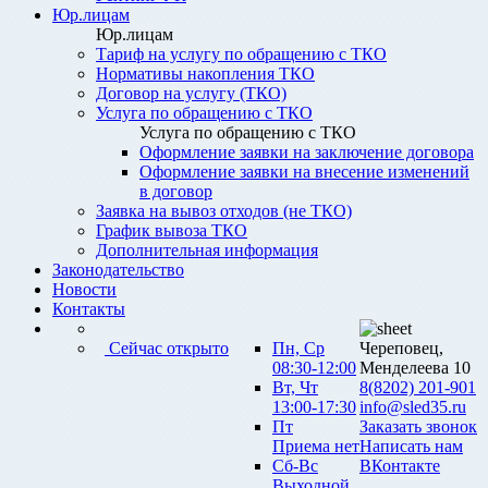
Юр.лицам
Юр.лицам
Тариф на услугу по обращению с ТКО
Нормативы накопления ТКО
Договор на услугу (ТКО)
Услуга по обращению с ТКО
Услуга по обращению с ТКО
Оформление заявки на заключение договора
Оформление заявки на внесение изменений
в договор
Заявка на вывоз отходов (не ТКО)
График вывоза ТКО
Дополнительная информация
Законодательство
Новости
Контакты
Сейчас открыто
Пн, Ср
Череповец,
08:30-12:00
Менделеева 10
Вт, Чт
8(8202) 201-901
13:00-17:30
info@sled35.ru
Пт
Заказать звонок
Приема нет
Написать нам
Сб-Вс
ВКонтакте
Выходной