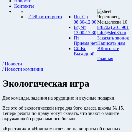
Новости
Контакты
Сейчас открыто
Пн, Ср
Череповец,
08:30-12:00
Менделеева 10
Вт, Чт
8(8202) 201-901
13:00-17:30
info@sled35.ru
Пт
Заказать звонок
Приема нет
Написать нам
Сб-Вс
ВКонтакте
Выходной
Главная
/
Новости
/
Новости компании
Экологическая игра
Две команды, задания на эрудицию и вкусные подарки.
Все это об экологической игре для 9ого класса школы № 15.
Теперь ребята по праву могут сказать, что знают о защите
окружающей среды намного больше.
«Крестики» и «Нолики» отвечали на вопросы об опасных