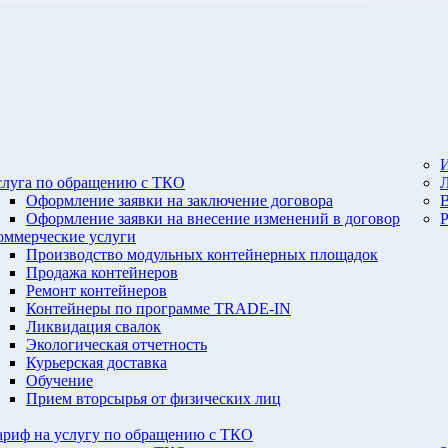
И
слуга по обращению с ТКО
Оформление заявки на заключение договора
Оформление заявки на внесение изменений в договор
оммерческие услуги
Производство модульных контейнерных площадок
Продажа контейнеров
Ремонт контейнеров
Контейнеры по программе TRADE-IN
Ликвидация свалок
Экологическая отчетность
Курьерская доставка
Обучение
Прием вторсырья от физических лиц
ариф на услугу по обращению с ТКО