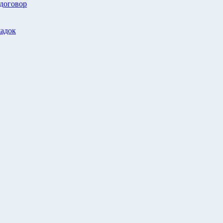
 договор
адок