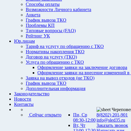
Способы оплаты
Возможности Личного кабинета
Анкета
График вывоза ТКО
Проблемы КП
Типовые вопросы (FAQ)
Рейтинг УК
Юр.лицам
Тариф на услугу по обращению с ТКО
Нормативы накопления ТКО
Договор на услугу (ТКО)
Услуга по обращению с ТКО
Оформление заявки на заключение договора
Оформление заявки на внесение изменений в
Заявка на вывоз отходов (не ТКО)
График вывоза ТКО
Дополнительная информация
Законодательство
Новости
Контакты
Черепове
Сейчас открыто
Пн, Ср
8(8202) 201-901
08:30-12:00
info@sled35.ru
Вт, Чт
Заказать звонок
13:00-17:30
Написать нам