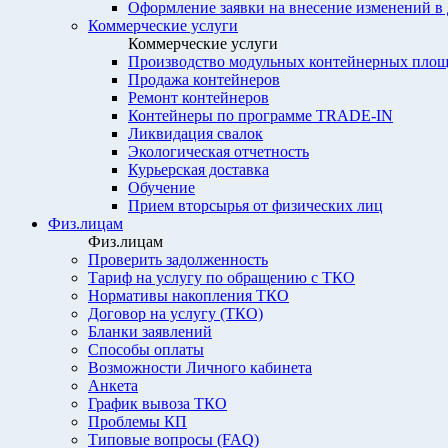
Оформление заявки на внесение изменений в
Коммерческие услуги
Коммерческие услуги
Производство модульных контейнерных площ
Продажа контейнеров
Ремонт контейнеров
Контейнеры по программе TRADE-IN
Ликвидация свалок
Экологическая отчетность
Курьерская доставка
Обучение
Прием вторсырья от физических лиц
Физ.лицам
Физ.лицам
Проверить задолженность
Тариф на услугу по обращению с ТКО
Нормативы накопления ТКО
Договор на услугу (ТКО)
Бланки заявлений
Способы оплаты
Возможности Личного кабинета
Анкета
График вывоза ТКО
Проблемы КП
Типовые вопросы (FAQ)