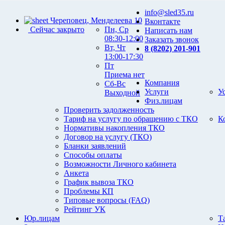
info@sled35.ru
Череповец, Менделеева 10
Вконтакте
Сейчас закрыто
Пн, Ср
Написать нам
08:30-12:00
Заказать звонок
Вт, Чт
8 (8202) 201-901
13:00-17:30
Пт
Приема нет
Компания
Сб-Вс
Услуги
У
Выходной
Физ.лицам
Проверить задолженность
Тариф на услугу по обращению с ТКО
К
Нормативы накопления ТКО
Договор на услугу (ТКО)
Бланки заявлений
Способы оплаты
Возможности Личного кабинета
Анкета
График вывоза ТКО
Проблемы КП
Типовые вопросы (FAQ)
Рейтинг УК
Юр.лицам
Т