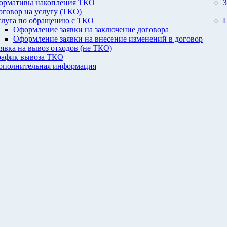
ормативы накопления ТКО
З
оговор на услугу (ТКО)
слуга по обращению с ТКО
П
Оформление заявки на заключение договора
Оформление заявки на внесение изменений в договор
аявка на вывоз отходов (не ТКО)
рафик вывоза ТКО
ополнительная информация