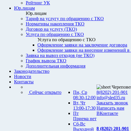
Рейтинг УК
Юр.лицам
Юр.лицам
Тариф на услугу по обращению с ТКО
Нормативы накопления ТКО
Договор на услугу (ТКО)
Услуга по обращению с ТКО
Услуга по обращению с ТКО
Оформление заявки на заключение договора
Оформление заявки на внесение изменений в
Заявка на вывоз отходов (не ТКО)
График вывоза ТКО
Дополнительная информация
Законодательство
Новости
Контакты
Черепове
Сейчас открыто
Пн, Ср
8(8202) 201-901
08:30-12:00
info@sled35.ru
Вт, Чт
Заказать звонок
13:00-17:30
Написать нам
Пт
ВКонтакте
Приема нет
Сб-Вс
8 (8202) 201-901
Выходной