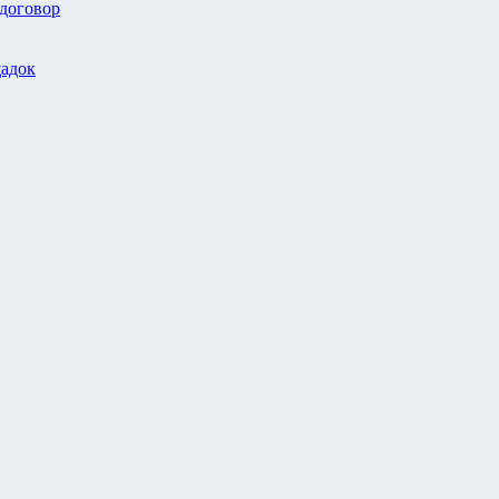
 договор
адок