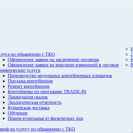
И
слуга по обращению с ТКО
Оформление заявки на заключение договора
Оформление заявки на внесение изменений в договор
оммерческие услуги
Производство модульных контейнерных площадок
Продажа контейнеров
Ремонт контейнеров
Контейнеры по программе TRADE-IN
Ликвидация свалок
Экологическая отчетность
Курьерская доставка
Обучение
Прием вторсырья от физических лиц
ариф на услугу по обращению с ТКО