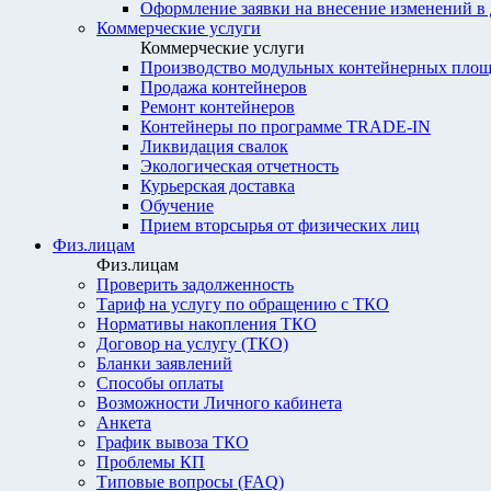
Оформление заявки на внесение изменений в
Коммерческие услуги
Коммерческие услуги
Производство модульных контейнерных площ
Продажа контейнеров
Ремонт контейнеров
Контейнеры по программе TRADE-IN
Ликвидация свалок
Экологическая отчетность
Курьерская доставка
Обучение
Прием вторсырья от физических лиц
Физ.лицам
Физ.лицам
Проверить задолженность
Тариф на услугу по обращению с ТКО
Нормативы накопления ТКО
Договор на услугу (ТКО)
Бланки заявлений
Способы оплаты
Возможности Личного кабинета
Анкета
График вывоза ТКО
Проблемы КП
Типовые вопросы (FAQ)