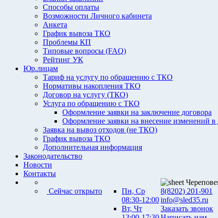
Способы оплаты
Возможности Личного кабинета
Анкета
График вывоза ТКО
Проблемы КП
Типовые вопросы (FAQ)
Рейтинг УК
Юр.лицам
Тариф на услугу по обращению с ТКО
Нормативы накопления ТКО
Договор на услугу (ТКО)
Услуга по обращению с ТКО
Оформление заявки на заключение договора
Оформление заявки на внесение изменений в
Заявка на вывоз отходов (не ТКО)
График вывоза ТКО
Дополнительная информация
Законодательство
Новости
Контакты
Черепове
Сейчас открыто
Пн, Ср
8(8202) 201-901
08:30-12:00
info@sled35.ru
Вт, Чт
Заказать звонок
13:00-17:30
Написать нам