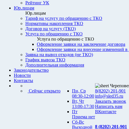
Рейтинг УК
Юр.лицам
Юр.лицам
Тариф на услугу по обращению с ТКО
Нормативы накопления ТКО
Договор на услугу (ТКО)
Услуга по обращению с ТКО
Услуга по обращению с ТКО
Оформление заявки на заключение договора
Оформление заявки на внесение изменений в
Заявка на вывоз отходов (не ТКО)
График вывоза ТКО
Дополнительная информация
Законодательство
Новости
Контакты
Черепове
Сейчас открыто
Пн, Ср
8(8202) 201-901
08:30-12:00
info@sled35.ru
Вт, Чт
Заказать звонок
13:00-17:30
Написать нам
Пт
ВКонтакте
Приема нет
Сб-Вс
8 (8202) 201-901
Выходной