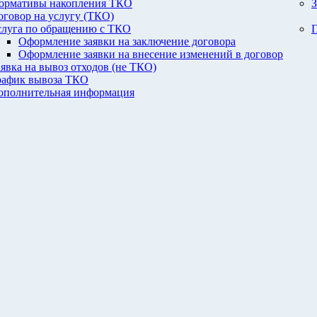
ормативы накопления ТКО
З
оговор на услугу (ТКО)
слуга по обращению с ТКО
П
Оформление заявки на заключение договора
Оформление заявки на внесение изменений в договор
аявка на вывоз отходов (не ТКО)
рафик вывоза ТКО
ополнительная информация