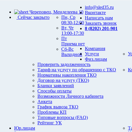
info@sled35.ru
Череповец, Менделеева 10
Вконтакте
Сейчас закрыто
Пн, Ср
Написать нам
08:30-12:00
Заказать звонок
Вт, Чт
8 (8202) 201-901
13:00-17:30
Пт
Приема нет
Компания
Сб-Вс
Услуги
У
Выходной
Физ.лицам
Проверить задолженность
Тариф на услугу по обращению с ТКО
К
Нормативы накопления ТКО
Договор на услугу (ТКО)
Бланки заявлений
Способы оплаты
Возможности Личного кабинета
Анкета
График вывоза ТКО
Проблемы КП
Типовые вопросы (FAQ)
Рейтинг УК
Юр.лицам
Т