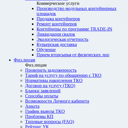
Коммерческие услуги
Производство модульных контейнерных
площадок
Продажа контейнеров
Ремонт контейнеров
Контейнеры по программе TRADE-IN
Ликвидация свалок
Экологическая отчетность
Курьерская доставка
Обучение
Прием вторсырья от физических лиц
Физ.лицам
Физ.лицам
Проверить задолженность
Тариф на услугу по обращению с ТКО
Нормативы накопления ТКО
Договор на услугу (ТКО)
Бланки заявлений
Способы оплаты
Возможности Личного кабинета
Анкета
График вывоза ТКО
Проблемы КП
Типовые вопросы (FAQ)
Рейтинг УК