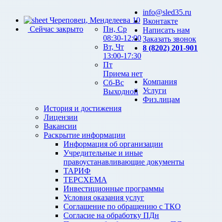
info@sled35.ru
Череповец, Менделеева 10
Вконтакте
Сейчас закрыто
Пн, Ср
Написать нам
08:30-12:00
Заказать звонок
Вт, Чт
8 (8202) 201-901
13:00-17:30
Пт
Приема нет
Компания
Сб-Вс
Услуги
Выходной
Физ.лицам
История и достижения
Лицензии
Вакансии
Раскрытие информации
Информация об организации
Учредительные и иные
правоустанавливающие документы
ТАРИФ
ТЕРСХЕМА
Инвестиционные программы
Условия оказания услуг
Соглашение по обращению с ТКО
Согласие на обработку ПДн