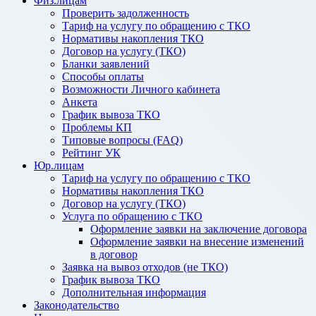
Физ.лицам
Проверить задолженность
Тариф на услугу по обращению с ТКО
Нормативы накопления ТКО
Договор на услугу (ТКО)
Бланки заявлений
Способы оплаты
Возможности Личного кабинета
Анкета
График вывоза ТКО
Проблемы КП
Типовые вопросы (FAQ)
Рейтинг УК
Юр.лицам
Тариф на услугу по обращению с ТКО
Нормативы накопления ТКО
Договор на услугу (ТКО)
Услуга по обращению с ТКО
Оформление заявки на заключение договора
Оформление заявки на внесение изменений
в договор
Заявка на вывоз отходов (не ТКО)
График вывоза ТКО
Дополнительная информация
Законодательство