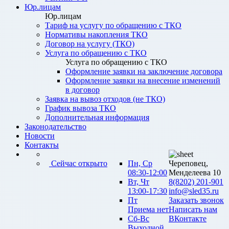
Юр.лицам
Юр.лицам
Тариф на услугу по обращению с ТКО
Нормативы накопления ТКО
Договор на услугу (ТКО)
Услуга по обращению с ТКО
Услуга по обращению с ТКО
Оформление заявки на заключение договора
Оформление заявки на внесение изменений
в договор
Заявка на вывоз отходов (не ТКО)
График вывоза ТКО
Дополнительная информация
Законодательство
Новости
Контакты
Сейчас открыто
Пн, Ср
Череповец,
08:30-12:00
Менделеева 10
Вт, Чт
8(8202) 201-901
13:00-17:30
info@sled35.ru
Пт
Заказать звонок
Приема нет
Написать нам
Сб-Вс
ВКонтакте
Выходной