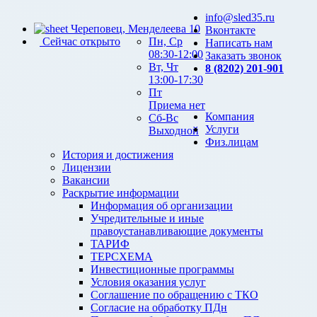
info@sled35.ru
Череповец, Менделеева 10
Вконтакте
Сейчас открыто
Пн, Ср
Написать нам
08:30-12:00
Заказать звонок
Вт, Чт
8 (8202) 201-901
13:00-17:30
Пт
Приема нет
Компания
Сб-Вс
Услуги
Выходной
Физ.лицам
История и достижения
Лицензии
Вакансии
Раскрытие информации
Информация об организации
Учредительные и иные
правоустанавливающие документы
ТАРИФ
ТЕРСХЕМА
Инвестиционные программы
Условия оказания услуг
Соглашение по обращению с ТКО
Согласие на обработку ПДн