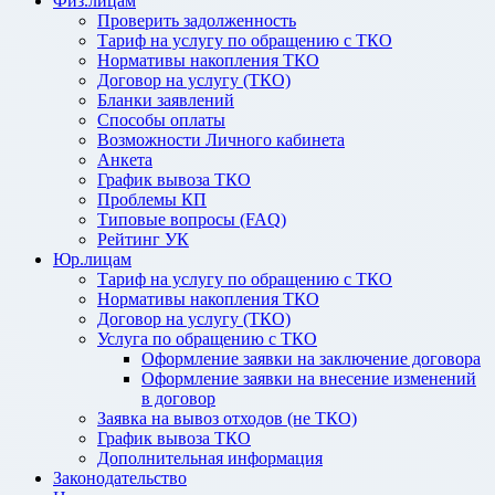
Физ.лицам
Проверить задолженность
Тариф на услугу по обращению с ТКО
Нормативы накопления ТКО
Договор на услугу (ТКО)
Бланки заявлений
Способы оплаты
Возможности Личного кабинета
Анкета
График вывоза ТКО
Проблемы КП
Типовые вопросы (FAQ)
Рейтинг УК
Юр.лицам
Тариф на услугу по обращению с ТКО
Нормативы накопления ТКО
Договор на услугу (ТКО)
Услуга по обращению с ТКО
Оформление заявки на заключение договора
Оформление заявки на внесение изменений
в договор
Заявка на вывоз отходов (не ТКО)
График вывоза ТКО
Дополнительная информация
Законодательство