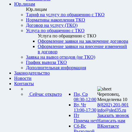
Юр.лицам
Юр.лицам
Тариф на услугу по обращению с ТКО
Нормативы накопления ТКО
Договор на услугу (ТКО)
Услуга по обращению с ТКО
Услуга по обращению с ТКО
Оформление заявки на заключение договора
Оформление заявки на внесение изменений
в договор
Заявка на вывоз отходов (не ТКО)
График вывоза ТКО
Дополнительная информация
Законодательство
Новости
Контакты
Сейчас открыто
Пн, Ср
Череповец,
08:30-12:00
Менделеева 10
Вт, Чт
8(8202) 201-901
13:00-17:30
info@sled35.ru
Пт
Заказать звонок
Приема нет
Написать нам
Сб-Вс
ВКонтакте
Выходной