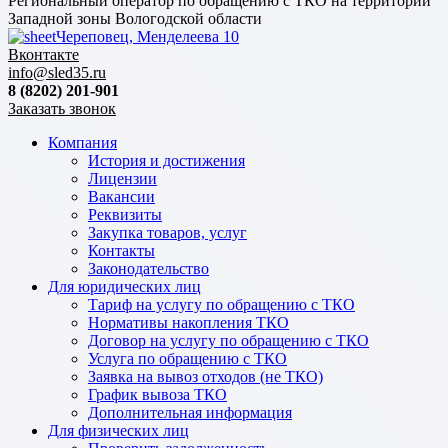
Региональный оператор по обращению с ТКО на территории
Западной зоны Вологодской области
Череповец, Менделеева 10
Вконтакте
info@sled35.ru
8 (8202) 201-901
Заказать звонок
Компания
История и достижения
Лицензии
Вакансии
Реквизиты
Закупка товаров, услуг
Контакты
Законодательство
Для юридических лиц
Тариф на услугу по обращению с ТКО
Нормативы накопления ТКО
Договор на услугу по обращению с ТКО
Услуга по обращению с ТКО
Заявка на вывоз отходов (не ТКО)
График вывоза ТКО
Дополнительная информация
Для физических лиц