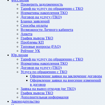
Физ.лицам
Проверить задолженность
Тариф на услугу по обращению с ТКО
Нормативы накопления ТКО
Договор на услугу (ТКО)
Бланки заявлений
Способы оплаты
Возможности Личного кабинета
Анкета
График вывоза ТКО
Проблемы КП
Типовые вопросы (FAQ)
Рейтинг УК
Юр.лицам
Тариф на услугу по обращению с ТКО
Нормативы накопления ТКО
Договор на услугу (ТКО)
Услуга по обращению с ТКО
Оформление заявки на заключение договора
Оформление заявки на внесение изменений
в договор
Заявка на вывоз отходов (не ТКО)
График вывоза ТКО
Дополнительная информация
Законодательство