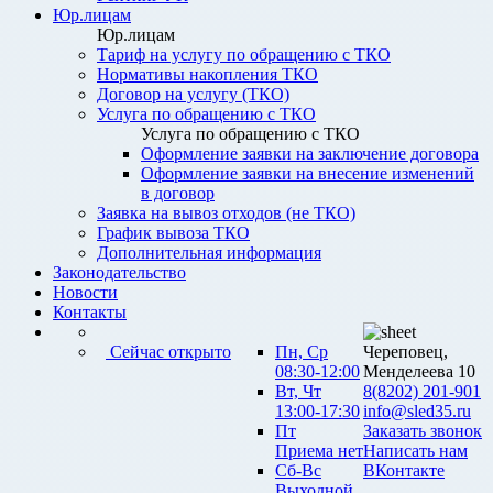
Юр.лицам
Юр.лицам
Тариф на услугу по обращению с ТКО
Нормативы накопления ТКО
Договор на услугу (ТКО)
Услуга по обращению с ТКО
Услуга по обращению с ТКО
Оформление заявки на заключение договора
Оформление заявки на внесение изменений
в договор
Заявка на вывоз отходов (не ТКО)
График вывоза ТКО
Дополнительная информация
Законодательство
Новости
Контакты
Сейчас открыто
Пн, Ср
Череповец,
08:30-12:00
Менделеева 10
Вт, Чт
8(8202) 201-901
13:00-17:30
info@sled35.ru
Пт
Заказать звонок
Приема нет
Написать нам
Сб-Вс
ВКонтакте
Выходной