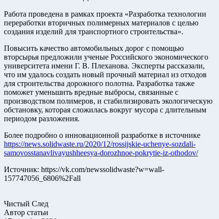
Работа проведена в рамках проекта «Разработка технологии
переработки вторичных полимерных материалов с целью
создания изделий для транспортного строительства».
Повысить качество автомобильных дорог с помощью
вторсырья предложили ученые Российского экономического
университета имени Г. В. Плеханова. Эксперты рассказали,
что им удалось создать новый прочный материал из отходов
для строительства дорожного полотна. Разработка также
поможет уменьшить вредные выбросы, связанные с
производством полимеров, и стабилизировать экологическую
обстановку, которая сложилась вокруг мусора с длительным
периодом разложения.
Более подробно о инновационной разработке в источнике
https://news.solidwaste.ru/2020/12/rossijskie-uchenye-sozdali-
samovosstanavlivayushheesya-dorozhnoe-pokrytie-iz-othodov/
Источник: https://vk.com/newssolidwaste?w=wall-
157747056_6806%2Fall
Чистый След
Автор статьи