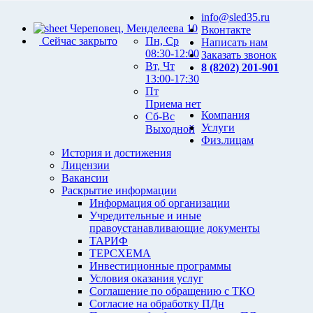
info@sled35.ru
Череповец, Менделеева 10
Вконтакте
Сейчас закрыто
Пн, Ср
Написать нам
08:30-12:00
Заказать звонок
Вт, Чт
8 (8202) 201-901
13:00-17:30
Пт
Приема нет
Компания
Сб-Вс
Услуги
Выходной
Физ.лицам
История и достижения
Лицензии
Вакансии
Раскрытие информации
Информация об организации
Учредительные и иные
правоустанавливающие документы
ТАРИФ
ТЕРСХЕМА
Инвестиционные программы
Условия оказания услуг
Соглашение по обращению с ТКО
Согласие на обработку ПДн