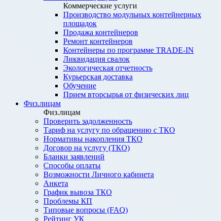
Коммерческие услуги
Производство модульных контейнерных
площадок
Продажа контейнеров
Ремонт контейнеров
Контейнеры по программе TRADE-IN
Ликвидация свалок
Экологическая отчетность
Курьерская доставка
Обучение
Прием вторсырья от физических лиц
Физ.лицам
Физ.лицам
Проверить задолженность
Тариф на услугу по обращению с ТКО
Нормативы накопления ТКО
Договор на услугу (ТКО)
Бланки заявлений
Способы оплаты
Возможности Личного кабинета
Анкета
График вывоза ТКО
Проблемы КП
Типовые вопросы (FAQ)
Рейтинг УК