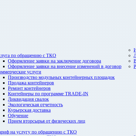
И
слуга по обращению с ТКО
Оформление заявки на заключение договора
Оформление заявки на внесение изменений в договор
оммерческие услуги
Производство модульных контейнерных площадок
Продажа контейнеров
Ремонт контейнеров
Контейнеры по программе TRADE-IN
Ликвидация свалок
Экологическая отчетность
Курьерская доставка
Обучение
Прием вторсырья от физических лиц
ариф на услугу по обращению с ТКО