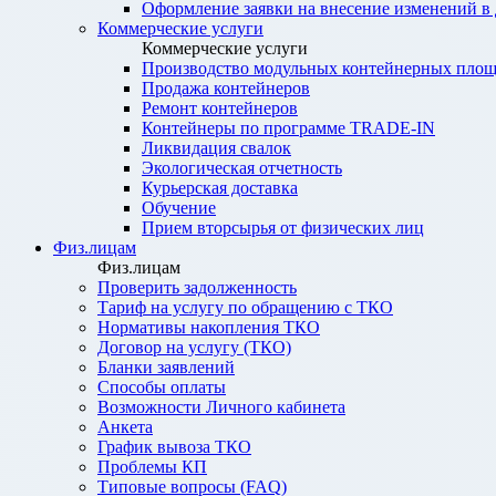
Оформление заявки на внесение изменений в
Коммерческие услуги
Коммерческие услуги
Производство модульных контейнерных площ
Продажа контейнеров
Ремонт контейнеров
Контейнеры по программе TRADE-IN
Ликвидация свалок
Экологическая отчетность
Курьерская доставка
Обучение
Прием вторсырья от физических лиц
Физ.лицам
Физ.лицам
Проверить задолженность
Тариф на услугу по обращению с ТКО
Нормативы накопления ТКО
Договор на услугу (ТКО)
Бланки заявлений
Способы оплаты
Возможности Личного кабинета
Анкета
График вывоза ТКО
Проблемы КП
Типовые вопросы (FAQ)