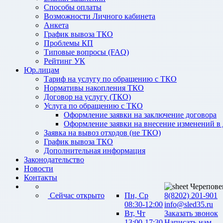
Способы оплаты
Возможности Личного кабинета
Анкета
График вывоза ТКО
Проблемы КП
Типовые вопросы (FAQ)
Рейтинг УК
Юр.лицам
Тариф на услугу по обращению с ТКО
Нормативы накопления ТКО
Договор на услугу (ТКО)
Услуга по обращению с ТКО
Оформление заявки на заключение договора
Оформление заявки на внесение изменений в
Заявка на вывоз отходов (не ТКО)
График вывоза ТКО
Дополнительная информация
Законодательство
Новости
Контакты
Черепове
Сейчас открыто
Пн, Ср
8(8202) 201-901
08:30-12:00
info@sled35.ru
Вт, Чт
Заказать звонок
13:00-17:30
Написать нам