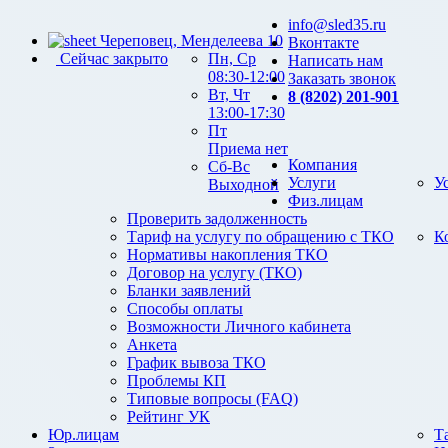
info@sled35.ru
Череповец, Менделеева 10
Вконтакте
Сейчас закрыто
Пн, Ср
Написать нам
08:30-12:00
Заказать звонок
Вт, Чт
8 (8202) 201-901
13:00-17:30
Пт
Приема нет
Компания
Сб-Вс
Услуги
У
Выходной
Физ.лицам
Проверить задолженность
Тариф на услугу по обращению с ТКО
К
Нормативы накопления ТКО
Договор на услугу (ТКО)
Бланки заявлений
Способы оплаты
Возможности Личного кабинета
Анкета
График вывоза ТКО
Проблемы КП
Типовые вопросы (FAQ)
Рейтинг УК
Юр.лицам
Т