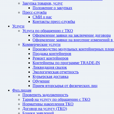
Закупка товаров, услуг
Положение о закупках
Пресс-служба
СМИ о нас
Контакты пресс-службы
Услуги
Услуга по обращению с ТКО
Оформление заявки на заключение договора
Оформление заявки на внесение изменений в
Коммерческие услуги
Производство модульных контейнерных площ
Продажа контейнеров
Ремонт контейнеров
Контейнеры по программе TRADE-IN
Ликвидация свалок
Экологическая отчетность
Курьерская доставка
Обучение
Прием вторсырья от физических лиц
Физ.лицам
Проверить задолженность
Тариф на услугу по обращению с ТКО
Нормативы накопления ТКО
Договор на услугу (ТКО)
Бланки заявлений