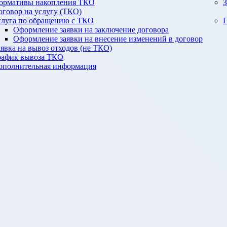
ормативы накопления ТКО
З
оговор на услугу (ТКО)
слуга по обращению с ТКО
П
Оформление заявки на заключение договора
Оформление заявки на внесение изменений в договор
аявка на вывоз отходов (не ТКО)
рафик вывоза ТКО
ополнительная информация