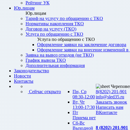
Рейтинг УК
Юр.лицам
Юр.лицам
Тариф на услугу по обращению с ТКО
Нормативы накопления ТКО
Договор на услугу (ТКО)
Услуга по обращению с ТКО
Услуга по обращению с ТКО
Оформление заявки на заключение договора
Оформление заявки на внесение изменений в
Заявка на вывоз отходов (не ТКО)
График вывоза ТКО
Дополнительная информация
Законодательство
Новости
Контакты
Черепове
Сейчас открыто
Пн, Ср
8(8202) 201-901
08:30-12:00
info@sled35.ru
Вт, Чт
Заказать звонок
13:00-17:30
Написать нам
Пт
ВКонтакте
Приема нет
Сб-Вс
8 (8202) 201-901
Выходной