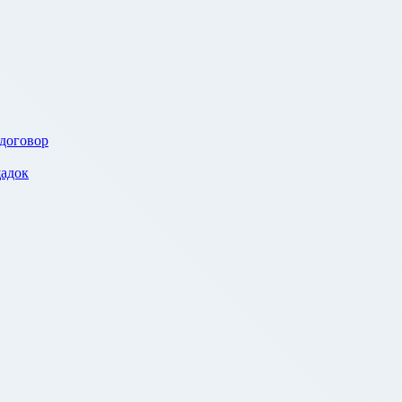
 договор
адок