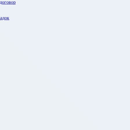
 договор
адок