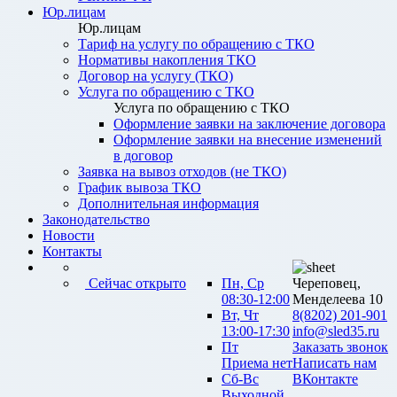
Юр.лицам
Юр.лицам
Тариф на услугу по обращению с ТКО
Нормативы накопления ТКО
Договор на услугу (ТКО)
Услуга по обращению с ТКО
Услуга по обращению с ТКО
Оформление заявки на заключение договора
Оформление заявки на внесение изменений
в договор
Заявка на вывоз отходов (не ТКО)
График вывоза ТКО
Дополнительная информация
Законодательство
Новости
Контакты
Сейчас открыто
Пн, Ср
Череповец,
08:30-12:00
Менделеева 10
Вт, Чт
8(8202) 201-901
13:00-17:30
info@sled35.ru
Пт
Заказать звонок
Приема нет
Написать нам
Сб-Вс
ВКонтакте
Выходной