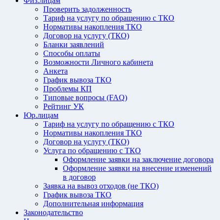
Физ.лицам
Проверить задолженность
Тариф на услугу по обращению с ТКО
Нормативы накопления ТКО
Договор на услугу (ТКО)
Бланки заявлений
Способы оплаты
Возможности Личного кабинета
Анкета
График вывоза ТКО
Проблемы КП
Типовые вопросы (FAQ)
Рейтинг УК
Юр.лицам
Тариф на услугу по обращению с ТКО
Нормативы накопления ТКО
Договор на услугу (ТКО)
Услуга по обращению с ТКО
Оформление заявки на заключение договора
Оформление заявки на внесение изменений
в договор
Заявка на вывоз отходов (не ТКО)
График вывоза ТКО
Дополнительная информация
Законодательство