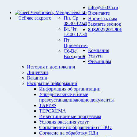
info@sled35.ru
Череповец, Менделеева 10
Вконтакте
Сейчас закрыто
Пн, Ср
Написать нам
08:30-12:00
Заказать звонок
Вт, Чт
8 (8202) 201-901
13:00-17:30
Пт
Приема нет
Компания
Сб-Вс
Услуги
Выходной
Физ.лицам
История и достижения
Лицензии
Вакансии
Раскрытие информации
Информация об организации
Учредительные и иные
правоустанавливающие документы
ТАРИФ
ТЕРСХЕМА
Инвестиционные программы
Условия оказания услуг
Соглашение по обращению с ТКО
Согласие на обработку ПДн