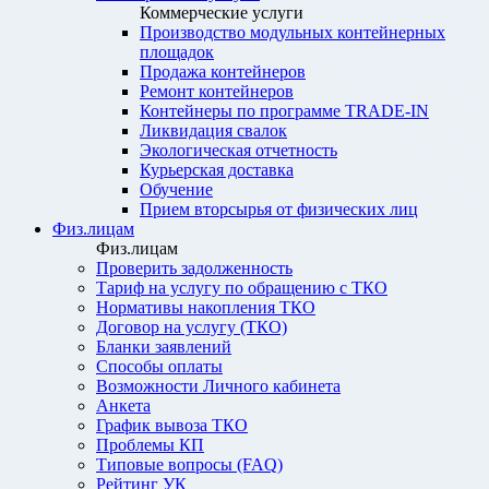
Коммерческие услуги
Производство модульных контейнерных
площадок
Продажа контейнеров
Ремонт контейнеров
Контейнеры по программе TRADE-IN
Ликвидация свалок
Экологическая отчетность
Курьерская доставка
Обучение
Прием вторсырья от физических лиц
Физ.лицам
Физ.лицам
Проверить задолженность
Тариф на услугу по обращению с ТКО
Нормативы накопления ТКО
Договор на услугу (ТКО)
Бланки заявлений
Способы оплаты
Возможности Личного кабинета
Анкета
График вывоза ТКО
Проблемы КП
Типовые вопросы (FAQ)
Рейтинг УК