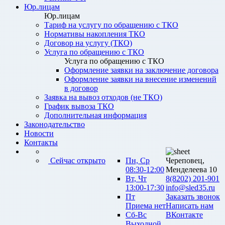
Юр.лицам
Юр.лицам
Тариф на услугу по обращению с ТКО
Нормативы накопления ТКО
Договор на услугу (ТКО)
Услуга по обращению с ТКО
Услуга по обращению с ТКО
Оформление заявки на заключение договора
Оформление заявки на внесение изменений
в договор
Заявка на вывоз отходов (не ТКО)
График вывоза ТКО
Дополнительная информация
Законодательство
Новости
Контакты
Сейчас открыто
Пн, Ср
Череповец,
08:30-12:00
Менделеева 10
Вт, Чт
8(8202) 201-901
13:00-17:30
info@sled35.ru
Пт
Заказать звонок
Приема нет
Написать нам
Сб-Вс
ВКонтакте
Выходной