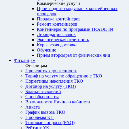
Коммерческие услуги
Производство модульных контейнерных
площадок
Продажа контейнеров
Ремонт контейнеров
Контейнеры по программе TRADE-IN
Ликвидация свалок
Экологическая отчетность
Курьерская доставка
Обучение
Прием вторсырья от физических лиц
Физ.лицам
Физ.лицам
Проверить задолженность
Тариф на услугу по обращению с ТКО
Нормативы накопления ТКО
Договор на услугу (ТКО)
Бланки заявлений
Способы оплаты
Возможности Личного кабинета
Анкета
График вывоза ТКО
Проблемы КП
Типовые вопросы (FAQ)
Рейтинг УК