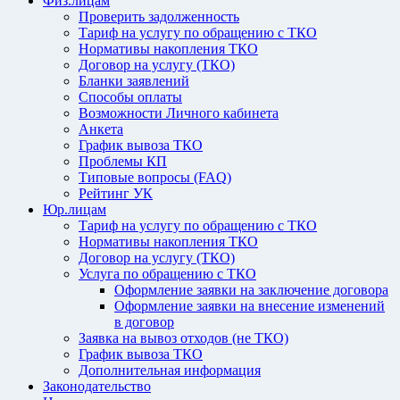
Физ.лицам
Проверить задолженность
Тариф на услугу по обращению с ТКО
Нормативы накопления ТКО
Договор на услугу (ТКО)
Бланки заявлений
Способы оплаты
Возможности Личного кабинета
Анкета
График вывоза ТКО
Проблемы КП
Типовые вопросы (FAQ)
Рейтинг УК
Юр.лицам
Тариф на услугу по обращению с ТКО
Нормативы накопления ТКО
Договор на услугу (ТКО)
Услуга по обращению с ТКО
Оформление заявки на заключение договора
Оформление заявки на внесение изменений
в договор
Заявка на вывоз отходов (не ТКО)
График вывоза ТКО
Дополнительная информация
Законодательство