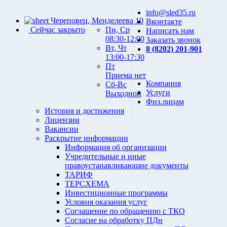
info@sled35.ru
Череповец, Менделеева 10
Вконтакте
Сейчас закрыто
Пн, Ср
Написать нам
08:30-12:00
Заказать звонок
Вт, Чт
8 (8202) 201-901
13:00-17:30
Пт
Приема нет
Компания
Сб-Вс
Услуги
Выходной
Физ.лицам
История и достижения
Лицензии
Вакансии
Раскрытие информации
Информация об организации
Учредительные и иные
правоустанавливающие документы
ТАРИФ
ТЕРСХЕМА
Инвестиционные программы
Условия оказания услуг
Соглашение по обращению с ТКО
Согласие на обработку ПДн