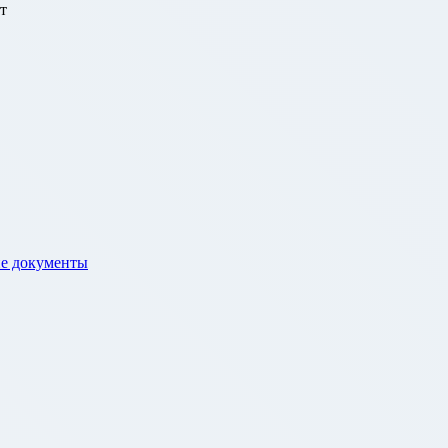
т
е документы