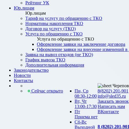
Рейтинг УК
Юр.лицам
Юр.лицам
Тариф на услугу по обращению с ТКО
Нормативы накопления ТКО
Договор на услугу (ТКО)
Услуга по обращению с ТКО
Услуга по обращению с ТКО
Оформление заявки на заключение договора
Оформление заявки на внесение изменений в
Заявка на вывоз отходов (не ТКО)
График вывоза ТКО
Дополнительная информация
Законодательство
Новости
Контакты
Черепов
Сейчас открыто
Пн, Ср
8(8202) 201-901
08:30-12:00
info@sled35.ru
Вт, Чт
Заказать звонок
13:00-17:30
Написать нам
Пт
ВКонтакте
Приема нет
Сб-Вс
8 (8202) 201-90
Выходной