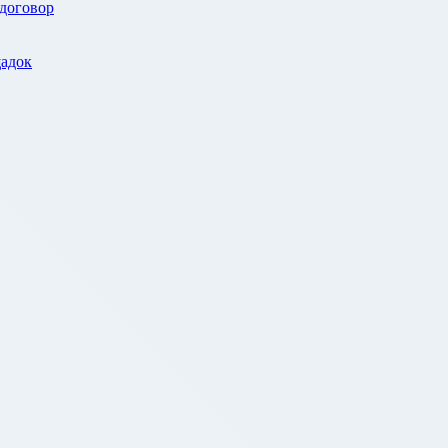
 договор
адок