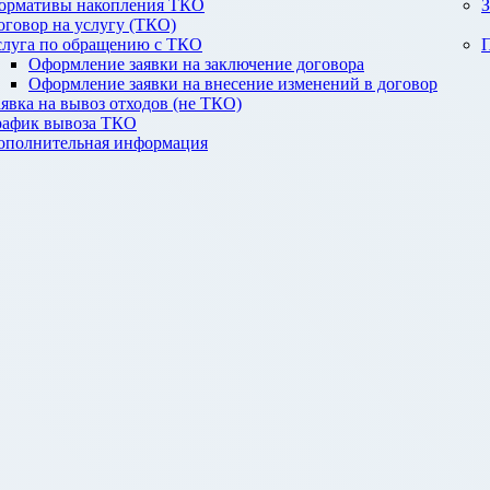
ормативы накопления ТКО
З
оговор на услугу (ТКО)
слуга по обращению с ТКО
П
Оформление заявки на заключение договора
Оформление заявки на внесение изменений в договор
аявка на вывоз отходов (не ТКО)
рафик вывоза ТКО
ополнительная информация