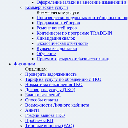
Оформление заявки на внесение изменений в
Коммерческие услуги
Коммерческие услуги
Производство модульных контейнерных площ
Продажа контейнеров
Ремонт контейнеров
Контейнеры по программе TRADE-IN
Ликвидация свалок
Экологическая отчетность
Курьерская доставка
Обучение
Прием вторсырья от физических лиц
Физ.лицам
Физ.лицам
Проверить задолженность
Тариф на услугу по обращению с ТКО
Нормативы накопления ТКО
Договор на услугу (ТКО)
Бланки заявлений
Способы оплаты
Возможности Личного кабинета
Анкета
График вывоза ТКО
Проблемы КП
Типовые вопросы (FAQ)