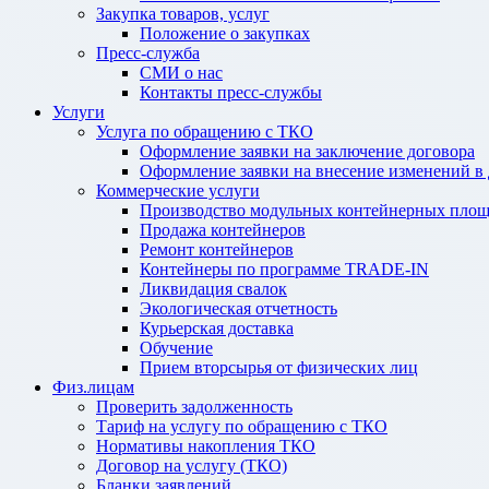
Закупка товаров, услуг
Положение о закупках
Пресс-служба
СМИ о нас
Контакты пресс-службы
Услуги
Услуга по обращению с ТКО
Оформление заявки на заключение договора
Оформление заявки на внесение изменений в
Коммерческие услуги
Производство модульных контейнерных площ
Продажа контейнеров
Ремонт контейнеров
Контейнеры по программе TRADE-IN
Ликвидация свалок
Экологическая отчетность
Курьерская доставка
Обучение
Прием вторсырья от физических лиц
Физ.лицам
Проверить задолженность
Тариф на услугу по обращению с ТКО
Нормативы накопления ТКО
Договор на услугу (ТКО)
Бланки заявлений