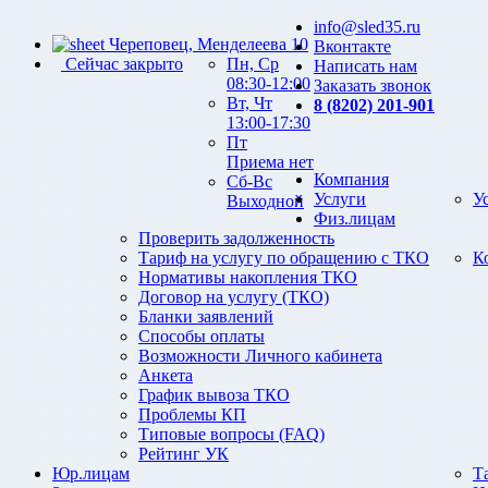
info@sled35.ru
Череповец, Менделеева 10
Вконтакте
Сейчас закрыто
Пн, Ср
Написать нам
08:30-12:00
Заказать звонок
Вт, Чт
8 (8202) 201-901
13:00-17:30
Пт
Приема нет
Компания
Сб-Вс
Услуги
У
Выходной
Физ.лицам
Проверить задолженность
Тариф на услугу по обращению с ТКО
К
Нормативы накопления ТКО
Договор на услугу (ТКО)
Бланки заявлений
Способы оплаты
Возможности Личного кабинета
Анкета
График вывоза ТКО
Проблемы КП
Типовые вопросы (FAQ)
Рейтинг УК
Юр.лицам
Т