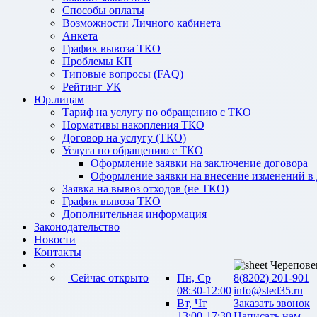
Способы оплаты
Возможности Личного кабинета
Анкета
График вывоза ТКО
Проблемы КП
Типовые вопросы (FAQ)
Рейтинг УК
Юр.лицам
Тариф на услугу по обращению с ТКО
Нормативы накопления ТКО
Договор на услугу (ТКО)
Услуга по обращению с ТКО
Оформление заявки на заключение договора
Оформление заявки на внесение изменений в
Заявка на вывоз отходов (не ТКО)
График вывоза ТКО
Дополнительная информация
Законодательство
Новости
Контакты
Черепове
Сейчас открыто
Пн, Ср
8(8202) 201-901
08:30-12:00
info@sled35.ru
Вт, Чт
Заказать звонок
13:00-17:30
Написать нам