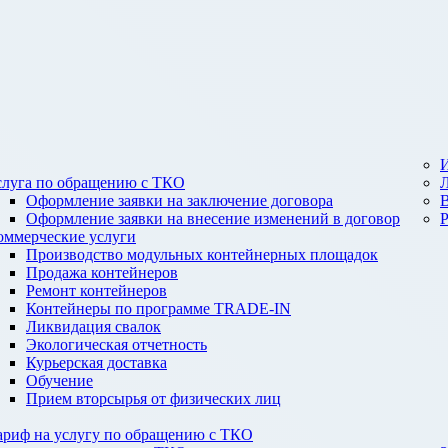
И
слуга по обращению с ТКО
Оформление заявки на заключение договора
Оформление заявки на внесение изменений в договор
оммерческие услуги
Производство модульных контейнерных площадок
Продажа контейнеров
Ремонт контейнеров
Контейнеры по программе TRADE-IN
Ликвидация свалок
Экологическая отчетность
Курьерская доставка
Обучение
Прием вторсырья от физических лиц
ариф на услугу по обращению с ТКО