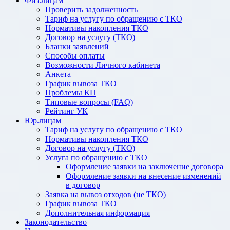
Физ.лицам
Проверить задолженность
Тариф на услугу по обращению с ТКО
Нормативы накопления ТКО
Договор на услугу (ТКО)
Бланки заявлений
Способы оплаты
Возможности Личного кабинета
Анкета
График вывоза ТКО
Проблемы КП
Типовые вопросы (FAQ)
Рейтинг УК
Юр.лицам
Тариф на услугу по обращению с ТКО
Нормативы накопления ТКО
Договор на услугу (ТКО)
Услуга по обращению с ТКО
Оформление заявки на заключение договора
Оформление заявки на внесение изменений
в договор
Заявка на вывоз отходов (не ТКО)
График вывоза ТКО
Дополнительная информация
Законодательство