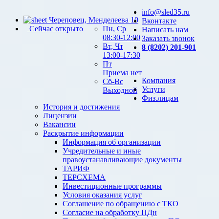
info@sled35.ru
Череповец, Менделеева 10
Вконтакте
Сейчас открыто
Пн, Ср
Написать нам
08:30-12:00
Заказать звонок
Вт, Чт
8 (8202) 201-901
13:00-17:30
Пт
Приема нет
Компания
Сб-Вс
Услуги
Выходной
Физ.лицам
История и достижения
Лицензии
Вакансии
Раскрытие информации
Информация об организации
Учредительные и иные
правоустанавливающие документы
ТАРИФ
ТЕРСХЕМА
Инвестиционные программы
Условия оказания услуг
Соглашение по обращению с ТКО
Согласие на обработку ПДн