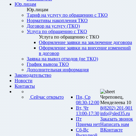
Юр.лицам
Юр.лицам
Тариф на услугу по обращению с ТКО
Нормативы накопления ТКО
Договор на услугу (ТКО)
Услуга по обращению с ТКО
Услуга по обращению с ТКО
Оформление заявки на заключение договора
Оформление заявки на внесение изменений
в договор
Заявка на вывоз отходов (не ТКО)
График вывоза ТКО
Дополнительная информация
Законодательство
Новости
Контакты
Сейчас открыто
Пн, Ср
Череповец,
08:30-12:00
Менделеева 10
Вт, Чт
8(8202) 201-901
13:00-17:30
info@sled35.ru
Пт
Заказать звонок
Приема нет
Написать нам
Сб-Вс
ВКонтакте
Выходной