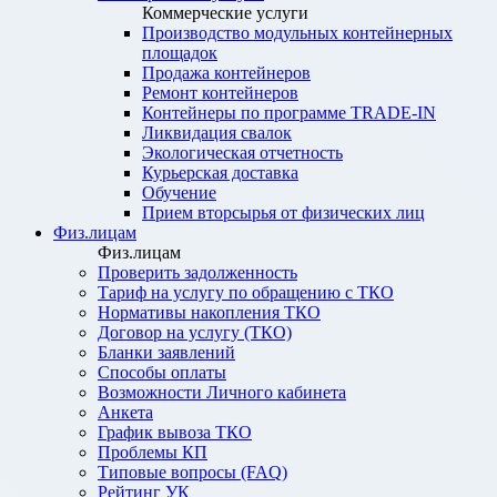
Коммерческие услуги
Производство модульных контейнерных
площадок
Продажа контейнеров
Ремонт контейнеров
Контейнеры по программе TRADE-IN
Ликвидация свалок
Экологическая отчетность
Курьерская доставка
Обучение
Прием вторсырья от физических лиц
Физ.лицам
Физ.лицам
Проверить задолженность
Тариф на услугу по обращению с ТКО
Нормативы накопления ТКО
Договор на услугу (ТКО)
Бланки заявлений
Способы оплаты
Возможности Личного кабинета
Анкета
График вывоза ТКО
Проблемы КП
Типовые вопросы (FAQ)
Рейтинг УК