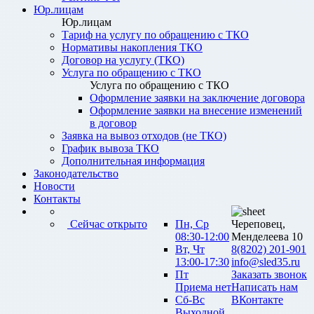
Юр.лицам
Юр.лицам
Тариф на услугу по обращению с ТКО
Нормативы накопления ТКО
Договор на услугу (ТКО)
Услуга по обращению с ТКО
Услуга по обращению с ТКО
Оформление заявки на заключение договора
Оформление заявки на внесение изменений
в договор
Заявка на вывоз отходов (не ТКО)
График вывоза ТКО
Дополнительная информация
Законодательство
Новости
Контакты
Сейчас открыто
Пн, Ср
Череповец,
08:30-12:00
Менделеева 10
Вт, Чт
8(8202) 201-901
13:00-17:30
info@sled35.ru
Пт
Заказать звонок
Приема нет
Написать нам
Сб-Вс
ВКонтакте
Выходной