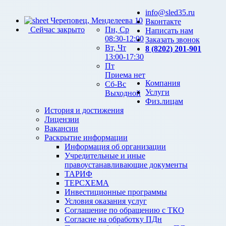
info@sled35.ru
Череповец, Менделеева 10
Вконтакте
Сейчас закрыто
Пн, Ср
Написать нам
08:30-12:00
Заказать звонок
Вт, Чт
8 (8202) 201-901
13:00-17:30
Пт
Приема нет
Компания
Сб-Вс
Услуги
Выходной
Физ.лицам
История и достижения
Лицензии
Вакансии
Раскрытие информации
Информация об организации
Учредительные и иные
правоустанавливающие документы
ТАРИФ
ТЕРСХЕМА
Инвестиционные программы
Условия оказания услуг
Соглашение по обращению с ТКО
Согласие на обработку ПДн