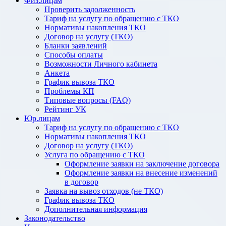
Физ.лицам
Проверить задолженность
Тариф на услугу по обращению с ТКО
Нормативы накопления ТКО
Договор на услугу (ТКО)
Бланки заявлений
Способы оплаты
Возможности Личного кабинета
Анкета
График вывоза ТКО
Проблемы КП
Типовые вопросы (FAQ)
Рейтинг УК
Юр.лицам
Тариф на услугу по обращению с ТКО
Нормативы накопления ТКО
Договор на услугу (ТКО)
Услуга по обращению с ТКО
Оформление заявки на заключение договора
Оформление заявки на внесение изменений
в договор
Заявка на вывоз отходов (не ТКО)
График вывоза ТКО
Дополнительная информация
Законодательство