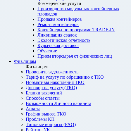
Коммерческие услуги
Производство модульных контейнерных
площадок
Продажа контейнеров
Ремонт контейнеров
Контейнеры по программе TRADE-IN
Ликвидация свалок
Экологическая отчетность
Курьерская доставка
Обучение
Прием вторсырья от физических лиц
Физ.лицам
Физ.лицам
Проверить задолженность
Тариф на услугу по обращению с ТКО
Нормативы накопления ТКО
Договор на услугу (ТКО)
Бланки заявлений
Способы оплаты
Возможности Личного кабинета
Анкета
График вывоза ТКО
Проблемы КП
Типовые вопросы (FAQ)
Рейтинг УК