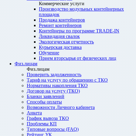
Коммерческие услуги
Производство модульных контейнерных
площадок
Продажа контейнеров
Ремонт контейнеров
Контейнеры по программе TRADE-IN
Ликвидация свалок
Экологическая отчетность
Курьерская доставка
Обучение
Прием вторсырья от физических лиц
Физ.лицам
Физ.лицам
Проверить задолженность
Тариф на услугу по обращению с ТКО
Нормативы накопления ТКО
Договор на услугу (ТКО)
Бланки заявлений
Способы оплаты
Возможности Личного кабинета
Анкета
График вывоза ТКО
Проблемы КП
Типовые вопросы (FAQ)
Рейтинг УК