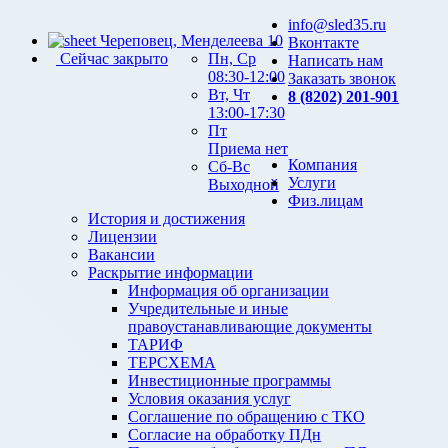
info@sled35.ru
Череповец, Менделеева 10
Вконтакте
Сейчас закрыто
Пн, Ср
Написать нам
08:30-12:00
Заказать звонок
Вт, Чт
8 (8202) 201-901
13:00-17:30
Пт
Приема нет
Компания
Сб-Вс
Услуги
Выходной
Физ.лицам
История и достижения
Лицензии
Вакансии
Раскрытие информации
Информация об организации
Учредительные и иные
правоустанавливающие документы
ТАРИФ
ТЕРСХЕМА
Инвестиционные программы
Условия оказания услуг
Соглашение по обращению с ТКО
Согласие на обработку ПДн