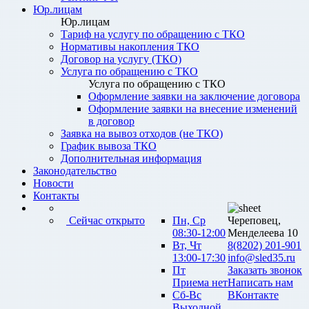
Юр.лицам
Юр.лицам
Тариф на услугу по обращению с ТКО
Нормативы накопления ТКО
Договор на услугу (ТКО)
Услуга по обращению с ТКО
Услуга по обращению с ТКО
Оформление заявки на заключение договора
Оформление заявки на внесение изменений
в договор
Заявка на вывоз отходов (не ТКО)
График вывоза ТКО
Дополнительная информация
Законодательство
Новости
Контакты
Сейчас открыто
Пн, Ср
Череповец,
08:30-12:00
Менделеева 10
Вт, Чт
8(8202) 201-901
13:00-17:30
info@sled35.ru
Пт
Заказать звонок
Приема нет
Написать нам
Сб-Вс
ВКонтакте
Выходной