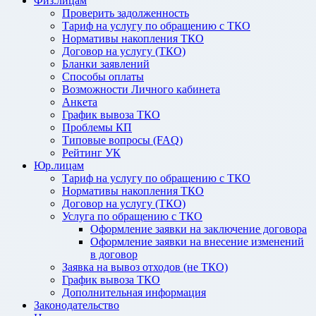
Физ.лицам
Проверить задолженность
Тариф на услугу по обращению с ТКО
Нормативы накопления ТКО
Договор на услугу (ТКО)
Бланки заявлений
Способы оплаты
Возможности Личного кабинета
Анкета
График вывоза ТКО
Проблемы КП
Типовые вопросы (FAQ)
Рейтинг УК
Юр.лицам
Тариф на услугу по обращению с ТКО
Нормативы накопления ТКО
Договор на услугу (ТКО)
Услуга по обращению с ТКО
Оформление заявки на заключение договора
Оформление заявки на внесение изменений
в договор
Заявка на вывоз отходов (не ТКО)
График вывоза ТКО
Дополнительная информация
Законодательство