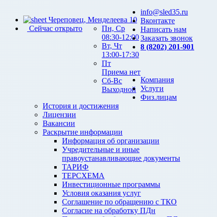
info@sled35.ru
Череповец, Менделеева 10
Вконтакте
Сейчас открыто
Пн, Ср
Написать нам
08:30-12:00
Заказать звонок
Вт, Чт
8 (8202) 201-901
13:00-17:30
Пт
Приема нет
Компания
Сб-Вс
Услуги
Выходной
Физ.лицам
История и достижения
Лицензии
Вакансии
Раскрытие информации
Информация об организации
Учредительные и иные
правоустанавливающие документы
ТАРИФ
ТЕРСХЕМА
Инвестиционные программы
Условия оказания услуг
Соглашение по обращению с ТКО
Согласие на обработку ПДн