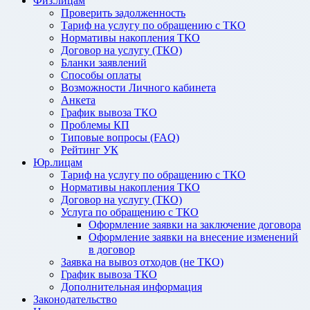
Физ.лицам
Проверить задолженность
Тариф на услугу по обращению с ТКО
Нормативы накопления ТКО
Договор на услугу (ТКО)
Бланки заявлений
Способы оплаты
Возможности Личного кабинета
Анкета
График вывоза ТКО
Проблемы КП
Типовые вопросы (FAQ)
Рейтинг УК
Юр.лицам
Тариф на услугу по обращению с ТКО
Нормативы накопления ТКО
Договор на услугу (ТКО)
Услуга по обращению с ТКО
Оформление заявки на заключение договора
Оформление заявки на внесение изменений
в договор
Заявка на вывоз отходов (не ТКО)
График вывоза ТКО
Дополнительная информация
Законодательство