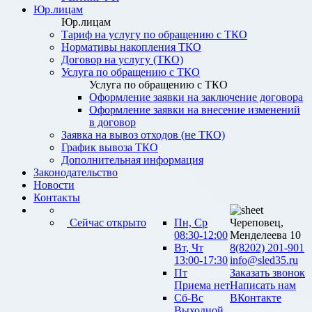
Юр.лицам
Юр.лицам
Тариф на услугу по обращению с ТКО
Нормативы накопления ТКО
Договор на услугу (ТКО)
Услуга по обращению с ТКО
Услуга по обращению с ТКО
Оформление заявки на заключение договора
Оформление заявки на внесение изменений
в договор
Заявка на вывоз отходов (не ТКО)
График вывоза ТКО
Дополнительная информация
Законодательство
Новости
Контакты
Сейчас открыто
Пн, Ср
Череповец,
08:30-12:00
Менделеева 10
Вт, Чт
8(8202) 201-901
13:00-17:30
info@sled35.ru
Пт
Заказать звонок
Приема нет
Написать нам
Сб-Вс
ВКонтакте
Выходной