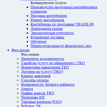
Коммерческие услуги
Производство модульных контейнерных
площадок
Продажа контейнеров
Ремонт контейнеров
Контейнеры по программе TRADE-IN
Ликвидация свалок
Экологическая отчетность
Курьерская доставка
Обучение
Прием вторсырья от физических лиц
Физ.лицам
Физ.лицам
Проверить задолженность
Тариф на услугу по обращению с ТКО
Нормативы накопления ТКО
Договор на услугу (ТКО)
Бланки заявлений
Способы оплаты
Возможности Личного кабинета
Анкета
График вывоза ТКО
Проблемы КП
Типовые вопросы (FAQ)
Рейтинг УК