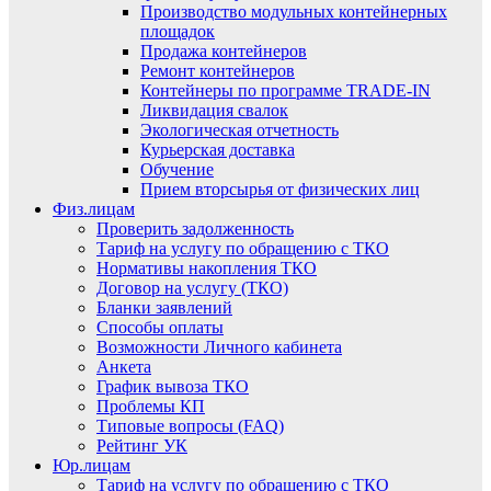
Производство модульных контейнерных
площадок
Продажа контейнеров
Ремонт контейнеров
Контейнеры по программе TRADE-IN
Ликвидация свалок
Экологическая отчетность
Курьерская доставка
Обучение
Прием вторсырья от физических лиц
Физ.лицам
Проверить задолженность
Тариф на услугу по обращению с ТКО
Нормативы накопления ТКО
Договор на услугу (ТКО)
Бланки заявлений
Способы оплаты
Возможности Личного кабинета
Анкета
График вывоза ТКО
Проблемы КП
Типовые вопросы (FAQ)
Рейтинг УК
Юр.лицам
Тариф на услугу по обращению с ТКО