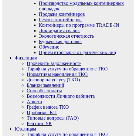
Производство модульных контейнерных
площадок
Продажа контейнеров
Ремонт контейнеров
Контейнеры по программе TRADE-IN
Ликвидация свалок
Экологическая отчетность
Курьерская доставка
Обучение
Прием вторсырья от физических лиц
Физ.лицам
Проверить задолженность
Тариф на услугу по обращению с ТКО
Нормативы накопления ТКО
Договор на услугу (ТКО)
Бланки заявлений
Способы оплаты
Возможности Личного кабинета
Анкета
График вывоза ТКО
Проблемы КП
Типовые вопросы (FAQ)
Рейтинг УК
Юр.лицам
Тариф на услугу по обращению с ТКО