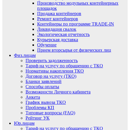
Производство модульных контейнерных
площадок
Продажа контейнеров
Ремонт контейнеров
Контейнеры по программе TRADE-IN
Ликвидация свалок
Экологическая отчетность
Курьерская доставка
Обучение
Прием вторсырья от физических лиц
Физ.лицам
Проверить задолженность
Тариф на услугу по обращению с ТКО
Нормативы накопления ТКО
Договор на услугу (ТКО)
Бланки заявлений
Способы оплаты
Возможности Личного кабинета
Анкета
График вывоза ТКО
Проблемы КП
Типовые вопросы (FAQ)
Рейтинг УК
Юр.лицам
Тариф на услугу по обращению с ТКО