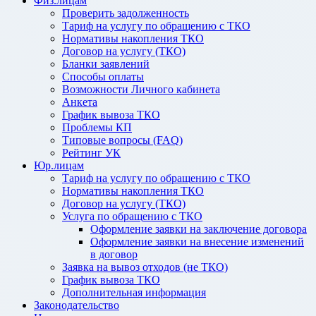
Физ.лицам
Проверить задолженность
Тариф на услугу по обращению с ТКО
Нормативы накопления ТКО
Договор на услугу (ТКО)
Бланки заявлений
Способы оплаты
Возможности Личного кабинета
Анкета
График вывоза ТКО
Проблемы КП
Типовые вопросы (FAQ)
Рейтинг УК
Юр.лицам
Тариф на услугу по обращению с ТКО
Нормативы накопления ТКО
Договор на услугу (ТКО)
Услуга по обращению с ТКО
Оформление заявки на заключение договора
Оформление заявки на внесение изменений
в договор
Заявка на вывоз отходов (не ТКО)
График вывоза ТКО
Дополнительная информация
Законодательство