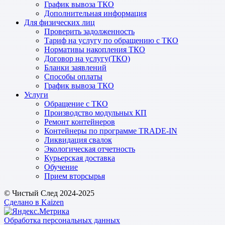
График вывоза ТКО
Дополнительная информация
Для физических лиц
Проверить задолженность
Тариф на услугу по обращению с ТКО
Нормативы накопления ТКО
Договор на услугу(ТКО)
Бланки заявлений
Способы оплаты
График вывоза ТКО
Услуги
Обращение с ТКО
Производство модульных КП
Ремонт контейнеров
Контейнеры по программе TRADE-IN
Ликвидация свалок
Экологическая отчетность
Курьерская доставка
Обучение
Прием вторсырья
© Чистый След 2024-2025
Сделано в Kaizen
Обработка персональных данных