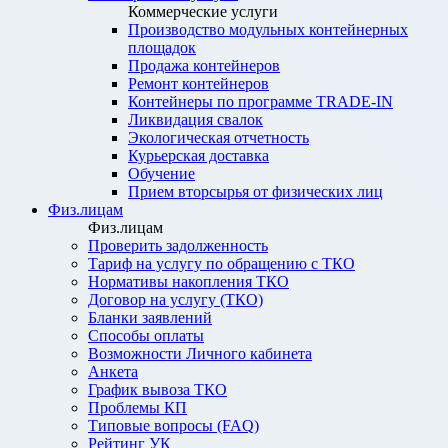
Коммерческие услуги
Производство модульных контейнерных
площадок
Продажа контейнеров
Ремонт контейнеров
Контейнеры по программе TRADE-IN
Ликвидация свалок
Экологическая отчетность
Курьерская доставка
Обучение
Прием вторсырья от физических лиц
Физ.лицам
Физ.лицам
Проверить задолженность
Тариф на услугу по обращению с ТКО
Нормативы накопления ТКО
Договор на услугу (ТКО)
Бланки заявлений
Способы оплаты
Возможности Личного кабинета
Анкета
График вывоза ТКО
Проблемы КП
Типовые вопросы (FAQ)
Рейтинг УК