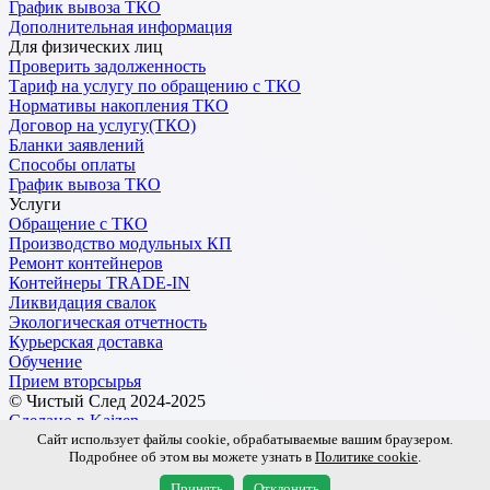
График вывоза ТКО
Дополнительная информация
Для физических лиц
Проверить задолженность
Тариф на услугу по обращению с ТКО
Нормативы накопления ТКО
Договор на услугу(ТКО)
Бланки заявлений
Способы оплаты
График вывоза ТКО
Услуги
Обращение с ТКО
Производство модульных КП
Ремонт контейнеров
Контейнеры TRADE-IN
Ликвидация свалок
Экологическая отчетность
Курьерская доставка
Обучение
Прием вторсырья
© Чистый След 2024-2025
Сделано в Kaizen
Сайт использует файлы cookie, обрабатываемые вашим браузером.
Подробнее об этом вы можете узнать в
Политике cookie
.
Обработка персональных данных
Пользовательское соглашение
Принять
Отклонить