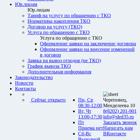
Юр.лицам
Юр.лицам
Тариф на услугу по обращению с ТКО
Нормативы накопления ТКО
Договор на услугу (ТКО)
Услуга по обращению с ТКО
Услуга по обращению с ТКО
Оформление заявки на заключение договора
Оформление заявки на внесение изменений
в договор
Заявка на вывоз отходов (не ТКО)
График вывоза ТКО
Дополнительная информация
Законодательство
Новости
Контакты
Сейчас открыто
Пн, Ср
Череповец,
08:30-12:00
Менделеева 10
Вт, Чт
8(8202) 201-901
13:00-17:30
info@sled35.ru
Пт
Заказать звонок
Приема нет
Написать нам
Сб-Вс
ВКонтакте
Выходной