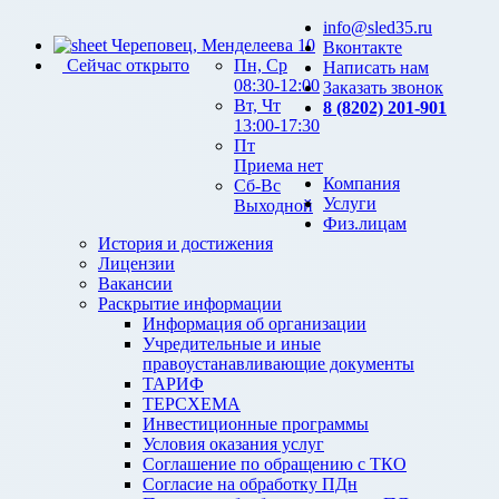
info@sled35.ru
Череповец, Менделеева 10
Вконтакте
Сейчас открыто
Пн, Ср
Написать нам
08:30-12:00
Заказать звонок
Вт, Чт
8 (8202) 201-901
13:00-17:30
Пт
Приема нет
Компания
Сб-Вс
Услуги
Выходной
Физ.лицам
История и достижения
Лицензии
Вакансии
Раскрытие информации
Информация об организации
Учредительные и иные
правоустанавливающие документы
ТАРИФ
ТЕРСХЕМА
Инвестиционные программы
Условия оказания услуг
Соглашение по обращению с ТКО
Согласие на обработку ПДн