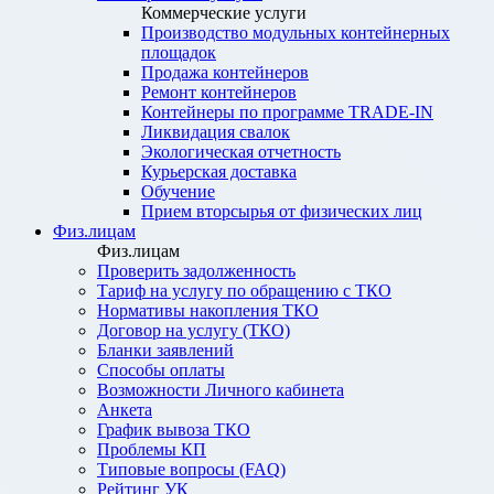
Коммерческие услуги
Производство модульных контейнерных
площадок
Продажа контейнеров
Ремонт контейнеров
Контейнеры по программе TRADE-IN
Ликвидация свалок
Экологическая отчетность
Курьерская доставка
Обучение
Прием вторсырья от физических лиц
Физ.лицам
Физ.лицам
Проверить задолженность
Тариф на услугу по обращению с ТКО
Нормативы накопления ТКО
Договор на услугу (ТКО)
Бланки заявлений
Способы оплаты
Возможности Личного кабинета
Анкета
График вывоза ТКО
Проблемы КП
Типовые вопросы (FAQ)
Рейтинг УК