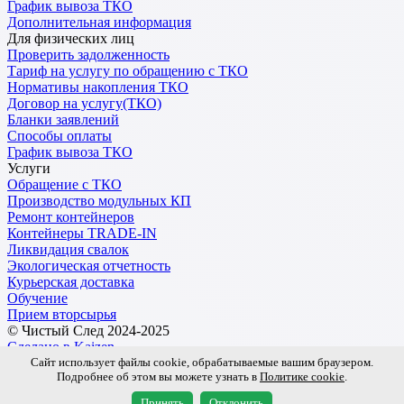
График вывоза ТКО
Дополнительная информация
Для физических лиц
Проверить задолженность
Тариф на услугу по обращению с ТКО
Нормативы накопления ТКО
Договор на услугу(ТКО)
Бланки заявлений
Способы оплаты
График вывоза ТКО
Услуги
Обращение с ТКО
Производство модульных КП
Ремонт контейнеров
Контейнеры TRADE-IN
Ликвидация свалок
Экологическая отчетность
Курьерская доставка
Обучение
Прием вторсырья
© Чистый След 2024-2025
Сделано в Kaizen
Сайт использует файлы cookie, обрабатываемые вашим браузером.
Подробнее об этом вы можете узнать в
Политике cookie
.
Обработка персональных данных
Пользовательское соглашение
Принять
Отклонить