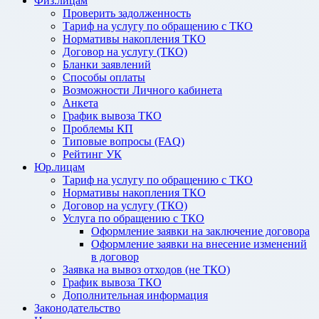
Физ.лицам
Проверить задолженность
Тариф на услугу по обращению с ТКО
Нормативы накопления ТКО
Договор на услугу (ТКО)
Бланки заявлений
Способы оплаты
Возможности Личного кабинета
Анкета
График вывоза ТКО
Проблемы КП
Типовые вопросы (FAQ)
Рейтинг УК
Юр.лицам
Тариф на услугу по обращению с ТКО
Нормативы накопления ТКО
Договор на услугу (ТКО)
Услуга по обращению с ТКО
Оформление заявки на заключение договора
Оформление заявки на внесение изменений
в договор
Заявка на вывоз отходов (не ТКО)
График вывоза ТКО
Дополнительная информация
Законодательство