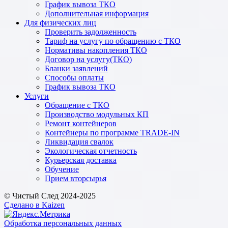
График вывоза ТКО
Дополнительная информация
Для физических лиц
Проверить задолженность
Тариф на услугу по обращению с ТКО
Нормативы накопления ТКО
Договор на услугу(ТКО)
Бланки заявлений
Способы оплаты
График вывоза ТКО
Услуги
Обращение с ТКО
Производство модульных КП
Ремонт контейнеров
Контейнеры по программе TRADE-IN
Ликвидация свалок
Экологическая отчетность
Курьерская доставка
Обучение
Прием вторсырья
© Чистый След 2024-2025
Сделано в Kaizen
Обработка персональных данных