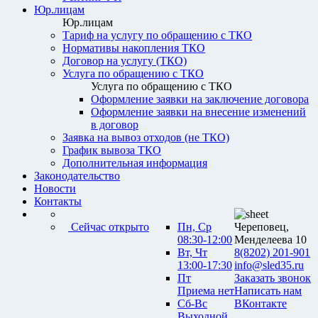
Юр.лицам
Юр.лицам
Тариф на услугу по обращению с ТКО
Нормативы накопления ТКО
Договор на услугу (ТКО)
Услуга по обращению с ТКО
Услуга по обращению с ТКО
Оформление заявки на заключение договора
Оформление заявки на внесение изменений
в договор
Заявка на вывоз отходов (не ТКО)
График вывоза ТКО
Дополнительная информация
Законодательство
Новости
Контакты
Сейчас открыто
Пн, Ср
Череповец,
08:30-12:00
Менделеева 10
Вт, Чт
8(8202) 201-901
13:00-17:30
info@sled35.ru
Пт
Заказать звонок
Приема нет
Написать нам
Сб-Вс
ВКонтакте
Выходной