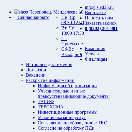
info@sled35.ru
Череповец, Менделеева 10
Вконтакте
Сейчас закрыто
Пн, Ср
Написать нам
08:30-12:00
Заказать звонок
Вт, Чт
8 (8202) 201-901
13:00-17:30
Пт
Приема нет
Компания
Сб-Вс
Услуги
Выходной
Физ.лицам
История и достижения
Лицензии
Вакансии
Раскрытие информации
Информация об организации
Учредительные и иные
правоустанавливающие документы
ТАРИФ
ТЕРСХЕМА
Инвестиционные программы
Условия оказания услуг
Соглашение по обращению с ТКО
Согласие на обработку ПДн