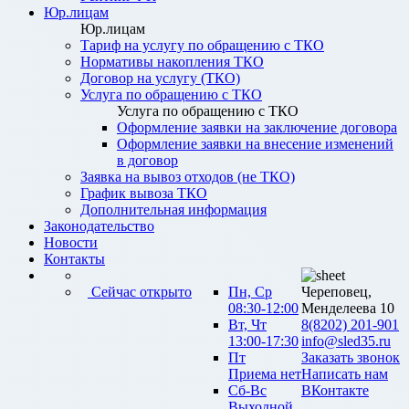
Юр.лицам
Юр.лицам
Тариф на услугу по обращению с ТКО
Нормативы накопления ТКО
Договор на услугу (ТКО)
Услуга по обращению с ТКО
Услуга по обращению с ТКО
Оформление заявки на заключение договора
Оформление заявки на внесение изменений
в договор
Заявка на вывоз отходов (не ТКО)
График вывоза ТКО
Дополнительная информация
Законодательство
Новости
Контакты
Сейчас открыто
Пн, Ср
Череповец,
08:30-12:00
Менделеева 10
Вт, Чт
8(8202) 201-901
13:00-17:30
info@sled35.ru
Пт
Заказать звонок
Приема нет
Написать нам
Сб-Вс
ВКонтакте
Выходной