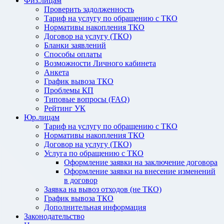
Физ.лицам
Проверить задолженность
Тариф на услугу по обращению с ТКО
Нормативы накопления ТКО
Договор на услугу (ТКО)
Бланки заявлений
Способы оплаты
Возможности Личного кабинета
Анкета
График вывоза ТКО
Проблемы КП
Типовые вопросы (FAQ)
Рейтинг УК
Юр.лицам
Тариф на услугу по обращению с ТКО
Нормативы накопления ТКО
Договор на услугу (ТКО)
Услуга по обращению с ТКО
Оформление заявки на заключение договора
Оформление заявки на внесение изменений
в договор
Заявка на вывоз отходов (не ТКО)
График вывоза ТКО
Дополнительная информация
Законодательство