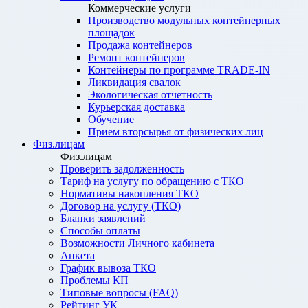
Коммерческие услуги
Производство модульных контейнерных
площадок
Продажа контейнеров
Ремонт контейнеров
Контейнеры по программе TRADE-IN
Ликвидация свалок
Экологическая отчетность
Курьерская доставка
Обучение
Прием вторсырья от физических лиц
Физ.лицам
Физ.лицам
Проверить задолженность
Тариф на услугу по обращению с ТКО
Нормативы накопления ТКО
Договор на услугу (ТКО)
Бланки заявлений
Способы оплаты
Возможности Личного кабинета
Анкета
График вывоза ТКО
Проблемы КП
Типовые вопросы (FAQ)
Рейтинг УК