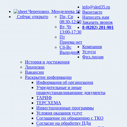
info@sled35.ru
Череповец, Менделеева 10
Вконтакте
Сейчас открыто
Пн, Ср
Написать нам
08:30-12:00
Заказать звонок
Вт, Чт
8 (8202) 201-901
13:00-17:30
Пт
Приема нет
Компания
Сб-Вс
Услуги
Выходной
Физ.лицам
История и достижения
Лицензии
Вакансии
Раскрытие информации
Информация об организации
Учредительные и иные
правоустанавливающие документы
ТАРИФ
ТЕРСХЕМА
Инвестиционные программы
Условия оказания услуг
Соглашение по обращению с ТКО
Согласие на обработку ПДн