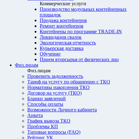
Коммерческие услуги
Производство модульных контейнерных
площадок
Продажа контейнеров
Ремонт контейнеров
Контейнеры по программе TRADE-IN
Ликвидация свалок
Экологическая отчетность
Курьерская доставка
Обучение
Прием вторсырья от физических лиц
Физ.лицам
Физ.лицам
Проверить задолженность
Тариф на услугу по обращению с ТКО
Нормативы накопления ТКО
Договор на услугу (ТКО)
Бланки заявлений
Способы оплаты
Возможности Личного кабинета
Анкета
График вывоза ТКО
Проблемы КП
Типовые вопросы (FAQ)
Рейтинг УК