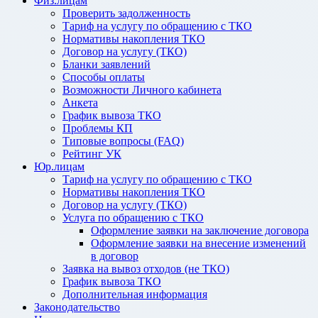
Физ.лицам
Проверить задолженность
Тариф на услугу по обращению с ТКО
Нормативы накопления ТКО
Договор на услугу (ТКО)
Бланки заявлений
Способы оплаты
Возможности Личного кабинета
Анкета
График вывоза ТКО
Проблемы КП
Типовые вопросы (FAQ)
Рейтинг УК
Юр.лицам
Тариф на услугу по обращению с ТКО
Нормативы накопления ТКО
Договор на услугу (ТКО)
Услуга по обращению с ТКО
Оформление заявки на заключение договора
Оформление заявки на внесение изменений
в договор
Заявка на вывоз отходов (не ТКО)
График вывоза ТКО
Дополнительная информация
Законодательство