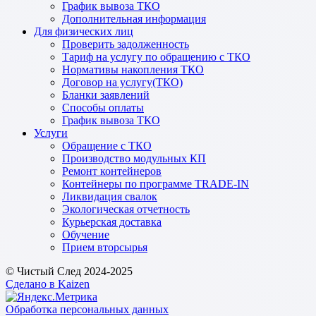
График вывоза ТКО
Дополнительная информация
Для физических лиц
Проверить задолженность
Тариф на услугу по обращению с ТКО
Нормативы накопления ТКО
Договор на услугу(ТКО)
Бланки заявлений
Способы оплаты
График вывоза ТКО
Услуги
Обращение с ТКО
Производство модульных КП
Ремонт контейнеров
Контейнеры по программе TRADE-IN
Ликвидация свалок
Экологическая отчетность
Курьерская доставка
Обучение
Прием вторсырья
© Чистый След 2024-2025
Сделано в Kaizen
Обработка персональных данных