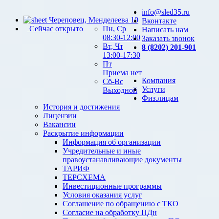
info@sled35.ru
Череповец, Менделеева 10
Вконтакте
Сейчас открыто
Пн, Ср
Написать нам
08:30-12:00
Заказать звонок
Вт, Чт
8 (8202) 201-901
13:00-17:30
Пт
Приема нет
Компания
Сб-Вс
Услуги
Выходной
Физ.лицам
История и достижения
Лицензии
Вакансии
Раскрытие информации
Информация об организации
Учредительные и иные
правоустанавливающие документы
ТАРИФ
ТЕРСХЕМА
Инвестиционные программы
Условия оказания услуг
Соглашение по обращению с ТКО
Согласие на обработку ПДн