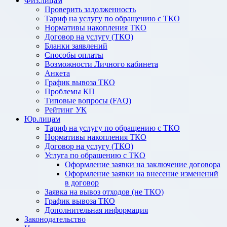
Физ.лицам
Проверить задолженность
Тариф на услугу по обращению с ТКО
Нормативы накопления ТКО
Договор на услугу (ТКО)
Бланки заявлений
Способы оплаты
Возможности Личного кабинета
Анкета
График вывоза ТКО
Проблемы КП
Типовые вопросы (FAQ)
Рейтинг УК
Юр.лицам
Тариф на услугу по обращению с ТКО
Нормативы накопления ТКО
Договор на услугу (ТКО)
Услуга по обращению с ТКО
Оформление заявки на заключение договора
Оформление заявки на внесение изменений
в договор
Заявка на вывоз отходов (не ТКО)
График вывоза ТКО
Дополнительная информация
Законодательство