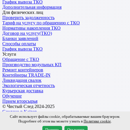
График вывоза ТКО
Дополнительная информация
Для физических лиц
Проверить задолженность
Тариф на услугу по обращению с ТКО
Нормативы накопления ТКО
Договор на услугу(ТКО)
Бланки заявлений
Способы оплаты
График вывоза ТКО
Услуги
Обращение с ТКО
Производство модульных КП
Ремонт контейнеров
Контейнеры TRADE-IN
Ликвидация свалок
Экологическая отчетность
Курьерская доставка
Обучение
Прием вторсырья
© Чистый След 2024-2025
Сделано в Kaizen
Сайт использует файлы cookie, обрабатываемые вашим браузером.
Подробнее об этом вы можете узнать в
Политике cookie
.
Обработка персональных данных
Пользовательское соглашение
Принять
Отклонить