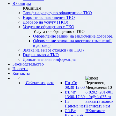
Юр.лицам
Юр.лицам
Тариф на услугу по обращению с ТКО
Нормативы накопления ТКО
Договор на услугу (ТКО)
Услуга по обращению с ТКО
Услуга по обращению с ТКО
Оформление заявки на заключение договора
Оформление заявки на внесение изменений
в договор
Заявка на вывоз отходов (не ТКО)
График вывоза ТКО
Дополнительная информация
Законодательство
Новости
Контакты
Сейчас открыто
Пн, Ср
Череповец,
08:30-12:00
Менделеева 10
Вт, Чт
8(8202) 201-901
13:00-17:30
info@sled35.ru
Пт
Заказать звонок
Приема нет
Написать нам
Сб-Вс
ВКонтакте
Выходной