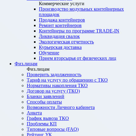
Коммерческие услуги
Производство модульных контейнерных
площадок
Продажа контейнеров
Ремонт контейнеров
Контейнеры по программе TRADE-IN
Ликвидация свалок
Экологическая отчетность
Курьерская доставка
Обучение
Прием вторсырья от физических лиц
Физ.лицам
Физ.лицам
Проверить задолженность
Тариф на услугу по обращению с ТКО
Нормативы накопления ТКО
Договор на услугу (ТКО)
Бланки заявлений
Способы оплаты
Возможности Личного кабинета
Анкета
График вывоза ТКО
Проблемы КП
Типовые вопросы (FAQ)
Рейтинг УК