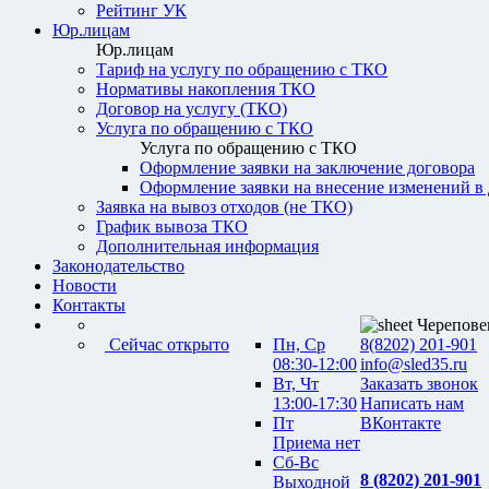
Рейтинг УК
Юр.лицам
Юр.лицам
Тариф на услугу по обращению с ТКО
Нормативы накопления ТКО
Договор на услугу (ТКО)
Услуга по обращению с ТКО
Услуга по обращению с ТКО
Оформление заявки на заключение договора
Оформление заявки на внесение изменений в
Заявка на вывоз отходов (не ТКО)
График вывоза ТКО
Дополнительная информация
Законодательство
Новости
Контакты
Черепове
Сейчас открыто
Пн, Ср
8(8202) 201-901
08:30-12:00
info@sled35.ru
Вт, Чт
Заказать звонок
13:00-17:30
Написать нам
Пт
ВКонтакте
Приема нет
Сб-Вс
8 (8202) 201-901
Выходной