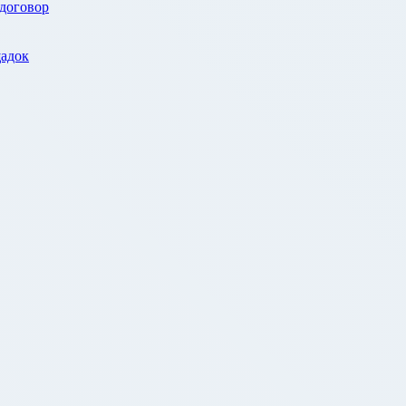
 договор
адок