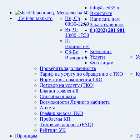
info@sled35.ru
Череповец, Менделеева 10
Вконтакте
Сейчас закрыто
Пн, Ср
Написать нам
08:30-12:00
Заказать звонок
Вт, Чт
8 (8202) 201-901
13:00-17:30
Пт
Приема нет
Компания
Сб-Вс
Услуги
У
Выходной
Физ.лицам
Проверить задолженность
Тариф на услугу по обращению с ТКО
К
Нормативы накопления ТКО
Договор на услугу (ТКО)
Бланки заявлений
Способы оплаты
Возможности Личного кабинета
Анкета
График вывоза ТКО
Проблемы КП
Типовые вопросы (FAQ)
Рейтинг УК
Юр.лицам
Т