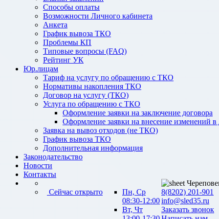
Способы оплаты
Возможности Личного кабинета
Анкета
График вывоза ТКО
Проблемы КП
Типовые вопросы (FAQ)
Рейтинг УК
Юр.лицам
Тариф на услугу по обращению с ТКО
Нормативы накопления ТКО
Договор на услугу (ТКО)
Услуга по обращению с ТКО
Оформление заявки на заключение договора
Оформление заявки на внесение изменений в
Заявка на вывоз отходов (не ТКО)
График вывоза ТКО
Дополнительная информация
Законодательство
Новости
Контакты
Черепове
Сейчас открыто
Пн, Ср
8(8202) 201-901
08:30-12:00
info@sled35.ru
Вт, Чт
Заказать звонок
13:00-17:30
Написать нам