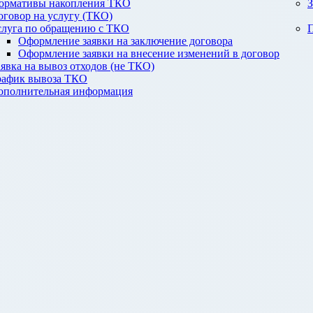
ормативы накопления ТКО
З
оговор на услугу (ТКО)
слуга по обращению с ТКО
П
Оформление заявки на заключение договора
Оформление заявки на внесение изменений в договор
аявка на вывоз отходов (не ТКО)
рафик вывоза ТКО
ополнительная информация