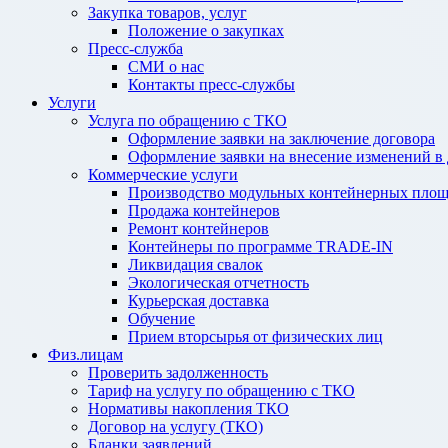
Закупка товаров, услуг
Положение о закупках
Пресс-служба
СМИ о нас
Контакты пресс-службы
Услуги
Услуга по обращению с ТКО
Оформление заявки на заключение договора
Оформление заявки на внесение изменений в
Коммерческие услуги
Производство модульных контейнерных площ
Продажа контейнеров
Ремонт контейнеров
Контейнеры по программе TRADE-IN
Ликвидация свалок
Экологическая отчетность
Курьерская доставка
Обучение
Прием вторсырья от физических лиц
Физ.лицам
Проверить задолженность
Тариф на услугу по обращению с ТКО
Нормативы накопления ТКО
Договор на услугу (ТКО)
Бланки заявлений