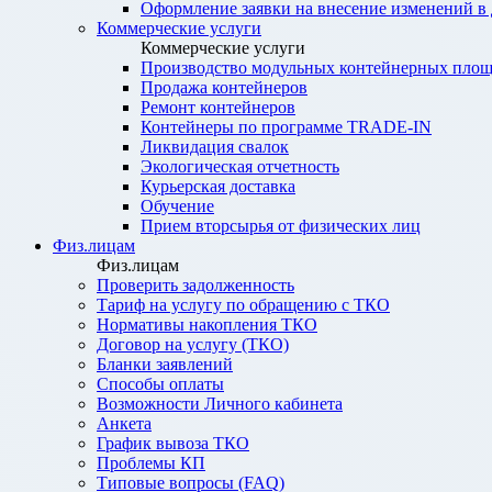
Оформление заявки на внесение изменений в
Коммерческие услуги
Коммерческие услуги
Производство модульных контейнерных площ
Продажа контейнеров
Ремонт контейнеров
Контейнеры по программе TRADE-IN
Ликвидация свалок
Экологическая отчетность
Курьерская доставка
Обучение
Прием вторсырья от физических лиц
Физ.лицам
Физ.лицам
Проверить задолженность
Тариф на услугу по обращению с ТКО
Нормативы накопления ТКО
Договор на услугу (ТКО)
Бланки заявлений
Способы оплаты
Возможности Личного кабинета
Анкета
График вывоза ТКО
Проблемы КП
Типовые вопросы (FAQ)