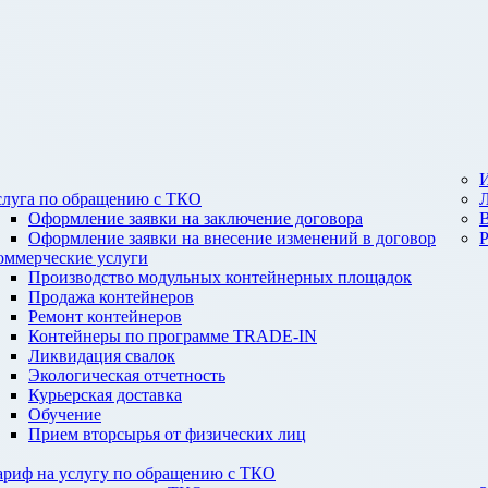
И
слуга по обращению с ТКО
Оформление заявки на заключение договора
Оформление заявки на внесение изменений в договор
оммерческие услуги
Производство модульных контейнерных площадок
Продажа контейнеров
Ремонт контейнеров
Контейнеры по программе TRADE-IN
Ликвидация свалок
Экологическая отчетность
Курьерская доставка
Обучение
Прием вторсырья от физических лиц
ариф на услугу по обращению с ТКО