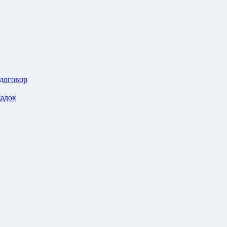
 договор
адок