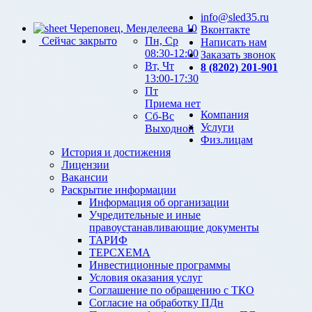
info@sled35.ru
Череповец, Менделеева 10
Вконтакте
Сейчас закрыто
Пн, Ср
Написать нам
08:30-12:00
Заказать звонок
Вт, Чт
8 (8202) 201-901
13:00-17:30
Пт
Приема нет
Компания
Сб-Вс
Услуги
Выходной
Физ.лицам
История и достижения
Лицензии
Вакансии
Раскрытие информации
Информация об организации
Учредительные и иные
правоустанавливающие документы
ТАРИФ
ТЕРСХЕМА
Инвестиционные программы
Условия оказания услуг
Соглашение по обращению с ТКО
Согласие на обработку ПДн