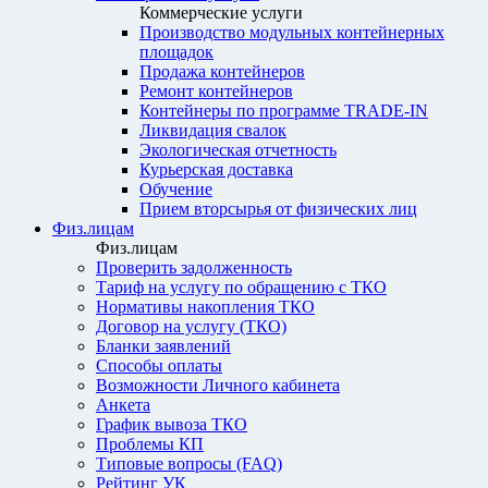
Коммерческие услуги
Производство модульных контейнерных
площадок
Продажа контейнеров
Ремонт контейнеров
Контейнеры по программе TRADE-IN
Ликвидация свалок
Экологическая отчетность
Курьерская доставка
Обучение
Прием вторсырья от физических лиц
Физ.лицам
Физ.лицам
Проверить задолженность
Тариф на услугу по обращению с ТКО
Нормативы накопления ТКО
Договор на услугу (ТКО)
Бланки заявлений
Способы оплаты
Возможности Личного кабинета
Анкета
График вывоза ТКО
Проблемы КП
Типовые вопросы (FAQ)
Рейтинг УК