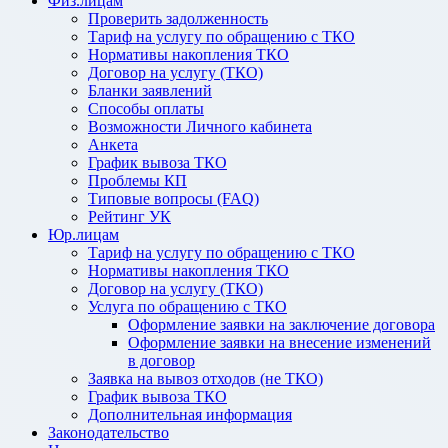
Физ.лицам
Проверить задолженность
Тариф на услугу по обращению с ТКО
Нормативы накопления ТКО
Договор на услугу (ТКО)
Бланки заявлений
Способы оплаты
Возможности Личного кабинета
Анкета
График вывоза ТКО
Проблемы КП
Типовые вопросы (FAQ)
Рейтинг УК
Юр.лицам
Тариф на услугу по обращению с ТКО
Нормативы накопления ТКО
Договор на услугу (ТКО)
Услуга по обращению с ТКО
Оформление заявки на заключение договора
Оформление заявки на внесение изменений
в договор
Заявка на вывоз отходов (не ТКО)
График вывоза ТКО
Дополнительная информация
Законодательство