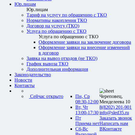
Юр.лицам
Юр.лицам
Тариф на услугу по обращению с ТКО
Нормативы накопления ТКО
Договор на услугу (ТКО)
Услуга по обращению с ТКО
Услуга по обращению с ТКО
Оформление заявки на заключение договора
Оформление заявки на внесение изменений
в договор
Заявка на вывоз отходов (не ТКО)
График вывоза ТКО
Дополнительная информация
Законодательство
Новости
Контакты
Сейчас открыто
Пн, Ср
Череповец,
08:30-12:00
Менделеева 10
Вт, Чт
8(8202) 201-901
13:00-17:30
info@sled35.ru
Пт
Заказать звонок
Приема нет
Написать нам
Сб-Вс
ВКонтакте
Выходной